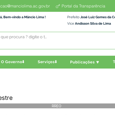
cao@manciolima.ac.gov.br
Portal da Transparência
á, Bem-vindo a Mâncio Lima !
Prefeito
José Luiz Gomes da C
Vice
Andisson Silva de Lima
O Governo⬇️
Serviços⬇️
T
Publicações 🔽
estre
RREO