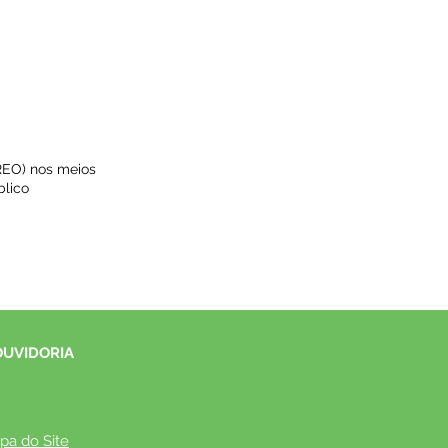
REO) nos meios
blico
OUVIDORIA
pa do Site