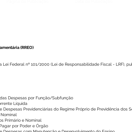
Página da Publicação:
Data da Publicação:
amentária (RREO)
a Lei Federal nº 101/2000 (Lei de Responsabilidade Fiscal - LRF), pu
 das Despesas por Função/Subfunção
rrente Líquida
e Despesas Previdenciárias do Regime Próprio de Previdência dos S
 Nominal
os Primário e Nominal
 Pagar por Poder e Órgão
s e Despesas com Manutenção e Desenvolvimento do Ensino