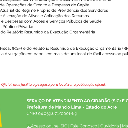
 de Operações de Crédito e Despesas de Capital
Atuarial do Regime Próprio de Previdência dos Servidores
e Alienação de Ativos e Aplicação dos Recursos
s e Despesas com Ações e Serviços Públicos de Saúde
s Público-Privadas
o do Relatório Resumido da Execução Orçamentária
 Fiscal (RGF) e do Relatório Resumido de Execução Orçamentária (R
a a divulgação em papel, em mais de um local de fácil acesso ao pú
 Oficial, mas facilita a pesquisa para localizar a publicação oficial.
SERVIÇO DE ATENDIMENTO AO CIDADÃO (SIC) E 
Prefeitura de Mâncio Lima - Estado do Acre
CNPJ 04.059.671/0001-89
💻Acesso online: 
SIC 
| 
Fale Conosco
 | 
Ouvidoria
| 
Ma