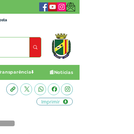
osta
ransparência⬇️
📰Notícias
Imprimir