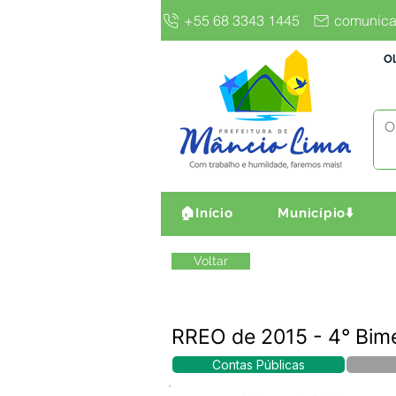
+55 68 3343 1445
comunica
Ol
🏠Início
Município⬇️
Voltar
RREO de 2015 - 4° Bim
Contas Públicas