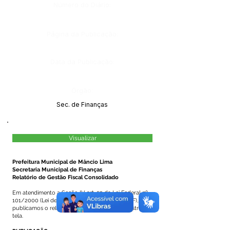
Número do Diário:
Página da Publicação:
Data da Publicação:
Órgão:
Sec. de Finanças
Visualizar
Prefeitura Municipal de Mâncio Lima
Secretaria Municipal de Finanças
Relatório de Gestão Fiscal Consolidado
Em atendimento a Seção IV, art. 53 da Lei Federal nº
101/2000 (Lei de Responsabilidade Fiscal - LRF),
publicamos o relatório referente ao quadrimestre em
tela.