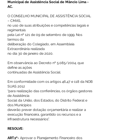
Municipal de Assistência Social de Mâncio Lima -
AC.
O CONSELHO MUNICIPAL DE ASSISTÊNCIA SOCIAL
– CMAS,
no uso de suas atribuições e competências legais e
regimentais
pela Lei nº 121 de 09 de setembro de 1999. Nos
termos da
deliberação do Colegiado, em Assembleia
Extraordinária realizada
no dia 30 de janeiro de 2020.
Em observância ao Decreto nº 5.085/2004, que
define as ações
continuadas de Assistência Social.
Em conformidade com os artigos 46,47 e 118 da NOB
SUAS 2012
“para realização das conferências, os órgãos gestores
de Assistência
Social da União, dos Estados, do Distrito Federal e
dos Municípios
deverão prever dotação orçamentária e realizar a
execução financeira, garantido os recursos e a
infraestrutura necessários”.
RESOLVE:
ART.1º-
Aprovar o Planejamento Financeiro dos