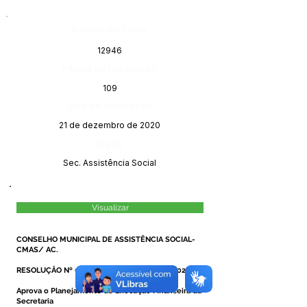
Número do Diário:
12946
Página da Publicação:
109
Data da Publicação:
21 de dezembro de 2020
Órgão:
Sec. Assistência Social
Visualizar
CONSELHO MUNICIPAL DE ASSISTÊNCIA SOCIAL-
CMAS/ AC.
RESOLUÇÂO Nº 09, DE 17 de Dezembro de 2020.
Aprova o Planejamento de Execução Financeira da
Secretaria