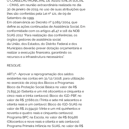
O CONSELHO MUNICIPAL DE ASSISTÊNCIA SOCIAL
– CMAS, em reunião extraordinária realizada no dia
30 de janeiro de 2019, no uso de suas atribuições que
lhes são conferidas pela Lei nº 121, de 09 de
Setembro de 1999.
Em observância ao Decreto nº 5.085/2004, que
define as ações continuadas de Assistência Social; Em
conformidade com os artigos 46,47 e 118 da NOB
SUAS 2012 “Para realização das conferências, os
órgãos gestores de assistência social
da União, dos Estados, do Distrito Federal e dos
Municípios deverão prever dotação orçamentária e
realizar a execução financeira, garantindo os
recursos e a infraestrutura necessários”.
RESOLVE:
ART.1º- Aprovar a reprogramação dos saldos
existentes nas contas em 31/12/2018, para utilização
no exercício de 2019 dos Blocos e Programas:
Bloco da Proteção Social Básica no valor de R$
71.855,30 (Setenta e um mil oitocentos e cinquenta e
cinco reais e trinta centavos); Bloco do IGD-PBF, no
valor de R$ 37.680,01 (Trinta e sete mil seiscentos e
oitenta reais e um centavo); Bloco do IGD-SUAS no
valor de R$ 21.594,50 (Vinte e um mil quinhentos e
noventa e quatro reais e cinquenta centavos);
Programa BPC na Escola, no valor de R$ 809,86
(Oitocentos e nove reais e oitenta e seis centavos);
Programa Primeira Infância no SUAS, no valor de R$