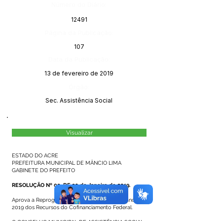
Número do Diário:
12491
Página da Publicação:
107
Data da Publicação:
13 de fevereiro de 2019
Órgão:
Sec. Assistência Social
Visualizar
ESTADO DO ACRE
PREFEITURA MUNICIPAL DE MÂNCIO LIMA
GABINETE DO PREFEITO
RESOLUÇÃO Nº 02, DE 30 de Janeiro de 2019.
Aprova a Reprogramação dos Saldos para o ano de
2019 dos Recursos do Cofinanciamento Federal.