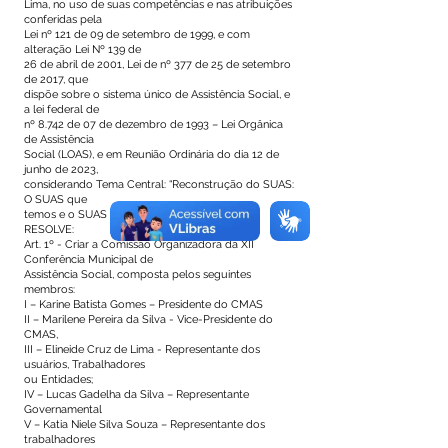
Lima, no uso de suas competências e nas atribuições
conferidas pela
Lei nº 121 de 09 de setembro de 1999, e com
alteração Lei Nº 139 de
26 de abril de 2001, Lei de nº 377 de 25 de setembro
de 2017, que
dispõe sobre o sistema único de Assistência Social, e
a lei federal de
nº 8.742 de 07 de dezembro de 1993 – Lei Orgânica
de Assistência
Social (LOAS), e em Reunião Ordinária do dia 12 de
junho de 2023,
considerando Tema Central: “Reconstrução do SUAS:
O SUAS que
temos e o SUAS que queremos!”.
RESOLVE:
Art. 1º - Criar a Comissão Organizadora da XII
Conferência Municipal de
Assistência Social, composta pelos seguintes
membros:
I – Karine Batista Gomes – Presidente do CMAS
II – Marilene Pereira da Silva - Vice-Presidente do
CMAS,
III – Elineide Cruz de Lima - Representante dos
usuários, Trabalhadores
ou Entidades;
IV – Lucas Gadelha da Silva – Representante
Governamental
V – Katia Niele Silva Souza – Representante dos
trabalhadores