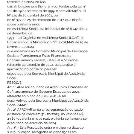
fevereiro de 2024, no uso
das atribuições que lhe foram conferidas pela Lei nº
121 de 09 de setembro de 1999, e com alteração Lei
Nº 139 de 26 de abril de 2001, Lei
de nº 377 de 25 de setembro de 2017, que dispõe
sobre o sistema único
de Assistência Social, e a lei federal de nº 8.742 de 07
de dezembro de
1993 – Lei Orgânica de Assistência Social (LOAS), e
Considerando, o Memorando Nº 12/SEMAS de 19 de
fevereiro de 2024,
que encaminha ao Conselho Municipal de Assistência
Social o Planejamento Físico Financeiro do
Cofinanciamento Federal, Estadual e Municipal
referente ao exercício de 2024, para analise e
aprovação do conselho para ser
executado pela Secretaria Municipal de Assistência
Social.
RESOLVE:
Art. 1º APROVAR o Plano de Ação Físico Financeiro do
Cofinanciamento do Governo Estadual de 2024,
referente ao bloco do IGD-SUAS, a ser
desenvolvido pela Secretaria Municipal de Assistência
Social-SMAS.
Art. 2º APROVAR ainda a reprogramação do saldo
existente na conta em 31/12/2023, no valor de R$
49,80 (quarenta e nove reais e oitenta centavos) a ser
executado no exercício de 2024.
Art. 3º - Esta Resolução entra em vigor na data de
sua publicação, revogadas as disposições em