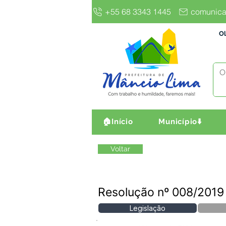
+55 68 3343 1445
comunica
Ol
🏠Início
Município⬇️
Voltar
Resolução nº 008/2019 -
Legislação