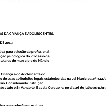
Página da Publicação:
Data da Publicação:
OS DA CRIANÇA E ADOLESCENTES.
DE 2019.
ca para seleção de profissional
ação psicológica do Processo de
utelares do município de Mâncio
a Criança e do Adolescente do
o de suas atribuições legais estabelecidas na Lei Municipal nº 342/
rno, Considerando instrução
stituto o Sr. Vanderlei Batista Cerqueira, no dia 26 de julho às 11h1
lica para seleção de 01 (um)