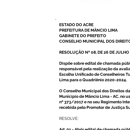
Número do Diário:
ESTADO DO ACRE
PREFEITURA DE MÂNCIO LIMA
GABINETE DO PREFEITO
CONSELHO MUNICIPAL DOS DIREIT
RESOLUÇÃO Nº 08, DE 26 DE JULHO 
Dispõe sobre edital de chamada públi
responsável pela realização da avali
Escolha Unificado de Conselheiros T
Lima para o Quadriênio 2020-2024.
O Conselho Municipal dos Direitos d
Município de Mâncio Lima - AC, no us
nº 373/2017 e no seu Regimento Inte
recebida pelo Promotor de Justiça Sub
RESOLVE:
Art. 01 - Abrir edital de chamada púb