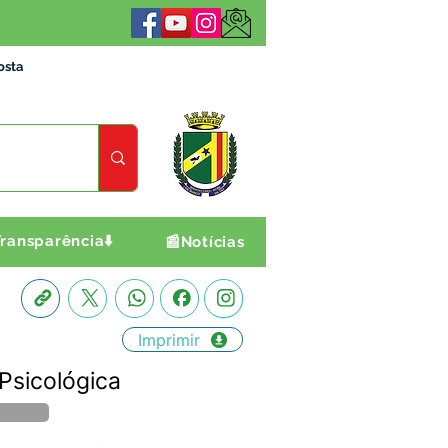
osta
ransparência⬇️
📰Notícias
Imprimir
 Psicológica