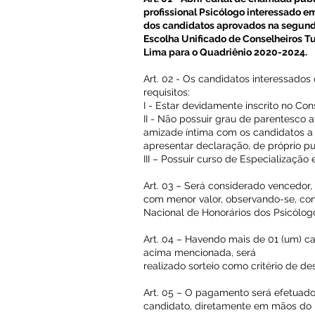
profissional Psicólogo interessado em
dos candidatos aprovados na segund
Escolha Unificado de Conselheiros T
Lima para o Quadriênio 2020-2024.
Art. 02 - Os candidatos interessado
requisitos:
I - Estar devidamente inscrito no Co
II - Não possuir grau de parentesco af
amizade íntima com os candidatos a 
apresentar declaração, de próprio p
III – Possuir curso de Especialização
Art. 03 – Será considerado vencedor,
com menor valor, observando-se, con
Nacional de Honorários dos Psicólog
Art. 04 – Havendo mais de 01 (um) c
acima mencionada, será
realizado sorteio como critério de d
Art. 05 – O pagamento será efetuado
candidato, diretamente em mãos do p