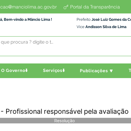
cao@manciolima.ac.gov.br
Portal da Transparência
á, Bem-vindo a Mâncio Lima !
Prefeito
José Luiz Gomes da C
Vice
Andisson Silva de Lima
O Governo⬇️
Serviços⬇️
T
Publicações 🔽
 Profissional responsável pela avaliação
Resolução