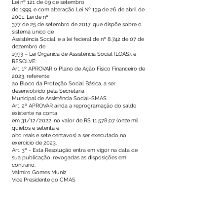
Lei nº 121 de 09 de setembro
de 1999, e com alteração Lei Nº 139 de 26 de abril de
2001, Lei de nº
377 de 25 de setembro de 2017, que dispõe sobre o
sistema único de
Assistência Social, e a lei federal de nº 8.742 de 07 de
dezembro de
1993 – Lei Orgânica de Assistência Social (LOAS), e
RESOLVE:
Art. 1º APROVAR o Plano de Ação Físico Financeiro de
2023, referente
ao Bloco da Proteção Social Básica, a ser
desenvolvido pela Secretaria
Municipal de Assistência Social-SMAS.
Art. 2º APROVAR ainda a reprogramação do saldo
existente na conta
em 31/12/2022, no valor de R$ 11.578,07 (onze mil
quietos e setenta e
oito reais e sete centavos) a ser executado no
exercício de 2023.
Art. 3º - Esta Resolução entra em vigor na data de
sua publicação, revogadas as disposições em
contrário.
Valmiro Gomes Muniz
Vice Presidente do CMAS