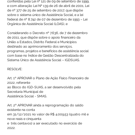
conferidas pela Lei nº 121 de 09 de setembro de 1999,
e com alteração Lei Nº 139 de 26 de abril de 2001, Lei
de nº 377 de 25 de setembro de 2017, que dispõe
sobre o sistema único de Assistência Social, e a lei
federal de nº 8.742 de 07 de dezembro de 1993 – Lei
Orgânica de Assistência Social (LOAS), e
Considerando o Decreto nº 7.636, de 7 de dezembro
de 2011, que dispõe sobre o apoio financeiro da
União a Estados, Distrito Federal e Municípios
destinado ao aprimoramento dos serviços,
programas, projetos e benefícios de assistência social
com base no Índice de Gestão Descentralizada do
Sistema Único de Assistência Social – IGDSUAS.
RESOLVE:
Art. 1º APROVAR o Plano de Ação Físico Financeiro de
2022, referente
ao Bloco do IGD-SUAS, a ser desenvolvido pela
Secretaria Municipal de
Assistência Social - SMAS.
Art. 2º APROVAR ainda a reprogramação do saldo
existente na conta
em 31/12/2021 no valor de R$ 4.009,53 (quatro mil e
nove reais e cinquenta
e três centavos) a ser executado no exercício de
2022.