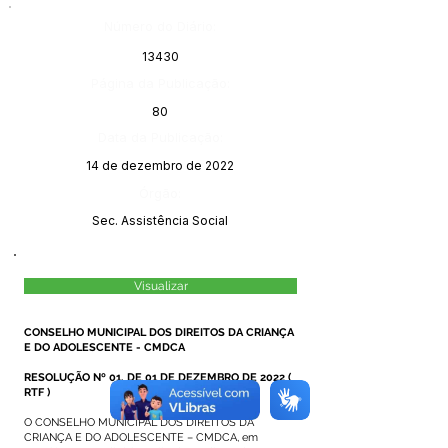
Número do Diário:
13430
Página da Publicação:
80
Data da Publicação:
14 de dezembro de 2022
Órgão:
Sec. Assistência Social
Visualizar
CONSELHO MUNICIPAL DOS DIREITOS DA CRIANÇA
E DO ADOLESCENTE - CMDCA
RESOLUÇÃO Nº 01, DE 01 DE DEZEMBRO DE 2022
(
RTF
)
O CONSELHO MUNICIPAL DOS DIREITOS DA
CRIANÇA E DO ADOLESCENTE – CMDCA, em