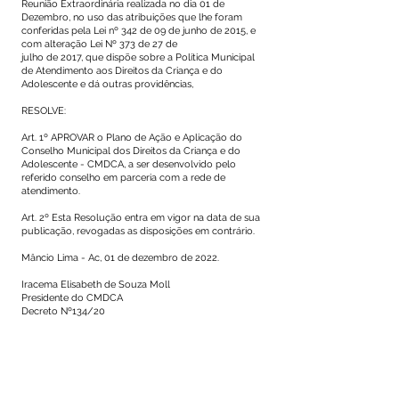
Reunião Extraordinária realizada no dia 01 de
Dezembro, no uso das atribuições que lhe foram
conferidas pela Lei nº 342 de 09 de junho de 2015, e
com alteração Lei Nº 373 de 27 de
julho de 2017, que dispõe sobre a Política Municipal
de Atendimento aos Direitos da Criança e do
Adolescente e dá outras providências,
RESOLVE:
Art. 1º APROVAR o Plano de Ação e Aplicação do
Conselho Municipal dos Direitos da Criança e do
Adolescente - CMDCA, a ser desenvolvido pelo
referido conselho em parceria com a rede de
atendimento.
Art. 2º Esta Resolução entra em vigor na data de sua
publicação, revogadas as disposições em contrário.
Mâncio Lima - Ac, 01 de dezembro de 2022.
Iracema Elisabeth de Souza Moll
Presidente do CMDCA
Decreto Nº134/20