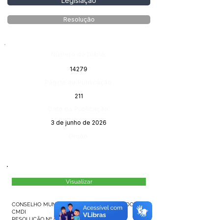
Legislação
Resolução
Número do Diário:
14279
Página da Publicação:
211
Data da Publicação:
3 de junho de 2026
Órgão:
Visualizar
CONSELHO MUNICIPAL DOS DIREITOS DO IDOSO –
CMDI
RESOLUÇÃO Nº 01, DE 27 DE MAIO DE 2026.