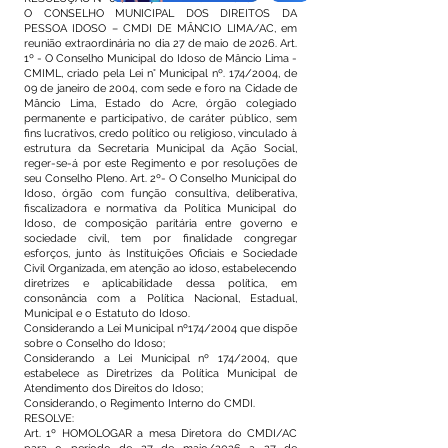
O CONSELHO MUNICIPAL DOS DIREITOS DA
PESSOA IDOSO – CMDI DE MÂNCIO LIMA/AC, em
reunião extraordinária no dia 27 de maio de 2026. Art.
1º - O Conselho Municipal do Idoso de Mâncio Lima -
CMIML, criado pela Lei n° Municipal nº. 174/2004, de
09 de janeiro de 2004, com sede e foro na Cidade de
Mâncio Lima, Estado do Acre, órgão colegiado
permanente e participativo, de caráter público, sem
fins lucrativos, credo político ou religioso, vinculado à
estrutura da Secretaria Municipal da Ação Social,
reger-se-á por este Regimento e por resoluções de
seu Conselho Pleno. Art. 2º- O Conselho Municipal do
Idoso, órgão com função consultiva, deliberativa,
fiscalizadora e normativa da Política Municipal do
Idoso, de composição paritária entre governo e
sociedade civil, tem por finalidade congregar
esforços, junto às Instituições Oficiais e Sociedade
Civil Organizada, em atenção ao idoso, estabelecendo
diretrizes e aplicabilidade dessa política, em
consonância com a Política Nacional, Estadual,
Municipal e o Estatuto do Idoso.
Considerando a Lei Municipal nº174/2004 que dispõe
sobre o Conselho do Idoso;
Considerando a Lei Municipal nº 174/2004, que
estabelece as Diretrizes da Política Municipal de
Atendimento dos Direitos do Idoso;
Considerando, o Regimento Interno do CMDI.
RESOLVE:
Art. 1º HOMOLOGAR a mesa Diretora do CMDI/AC