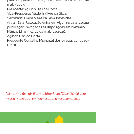
para o período de 27 de maio/2026 a 27 de
maio/2027.
Presidente: Agilson Dias da Costa.
Vice-Presidente: Valdenir Alves da Silva.
Secretária: Glade Meire da Silva Benevides
Art. 2º Esta Resolução entra em vigor na data de sua
publicação, revogadas as disposições em contrário.
Mâncio Lima - Ac, 27 de maio de 2026.
Agilson Dias da Costa
Presidente Conselho Municipal dos Direitos do Idoso-
CMDI
Este texto não substitui o publicado no Diário Oficial, mas
facilita a pesquisa para localizar a publicação oficial.