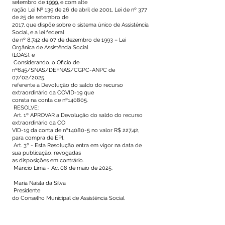
setembro de 1999, e com alte
ração Lei Nº 139 de 26 de abril de 2001, Lei de nº 377
de 25 de setembro de
2017, que dispõe sobre o sistema único de Assistência
Social, e a lei federal
de nº 8.742 de 07 de dezembro de 1993 – Lei
Orgânica de Assistência Social
(LOAS), e
Considerando, o Oficio de
nº645/SNAS/DEFNAS/CGPC-ANPC de
07/02/2025,
referente a Devolução do saldo do recurso
extraordinário da COVID-19 que
consta na conta de nº140805.
RESOLVE:
Art. 1º APROVAR a Devolução do saldo do recurso
extraordinário da CO
VID-19 da conta de nº14080-5 no valor R$ 227,42,
para compra de EPI.
Art. 3º - Esta Resolução entra em vigor na data de
sua publicação, revogadas
as disposições em contrário.
Mâncio Lima - Ac, 08 de maio de 2025.
Maria Naisla da Silva
Presidente
do Conselho Municipal de Assistência Social