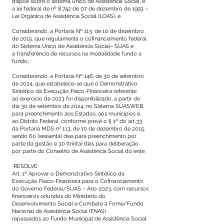
dispõe sobre o sistema único de Assistência Social, e
a lei federal de nº 8.742 de 07 de dezembro de 1993 –
Lei Orgânica de Assistência Social (LOAS), e
Considerando, a Portaria Nº 113, de 10 de dezembro
de 2015, que regulamenta o cofinanciamento federal
do Sistema Único de Assistência Social– SUAS e
a transferência de recursos na modalidade fundo a
fundo;
Considerando, a Portaria Nº 146, de 30 de setembro
de 2024, que estabelece-se que o Demonstrativo
Sintético da Execução Físico-Financeira referente
ao exercício de 2023 foi disponibilizado, a partir do
dia 30 de setembro de 2024, no Sistema SUASWEB,
para preenchimento aos Estados, aos municípios e
ao Distrito Federal, conforme prevê o § 1º do art.33
da Portaria MDS nº 113, de 10 de dezembro de 2015,
sendo 60 (sessenta) dias para preenchimento por
parte da gestão e 30 (trinta) dias para deliberação
por parte do Conselho de Assistência Social do ente.
RESOLVE:
Art. 1º Aprovar o Demonstrativo Sintético da
Execução Físico-Financeira para o Cofinanciamento
do Governo Federal/SUAS – Ano 2023, com recursos
financeiros oriundos do Ministério do
Desenvolvimento Social e Combate à Fome/Fundo
Nacional de Assistência Social (FNAS)
repassados ao Fundo Municipal de Assistência Social