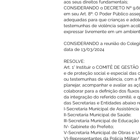
aos seus direitos fundamentais;
CONSIDERANDO o DECRETO Nº 9.603
em seu Art. 8º: O Poder Público ass
adequadas para que crianças e adole
testemunhas de violência sejam aco
expressar livremente em um ambiente
CONSIDERANDO a reunião do Colegi
data de 13/03/2024
RESOLVE:
Art. 1° Instituir o COMITÊ DE GEST
e de proteção social e especial das 
ou testemunhas de violência, com a fi
planejar, acompanhar e avaliar as aç
colaborar para a definição dos flux
da integração do referido comitê, 
das Secretarias e Entidades abaixo r
I-Secretaria Municipal de Assistência 
II-Secretaria Municipal de Saúde;
III-Secretaria Municipal de Educação
IV- Gabinete do Prefeito;
V-Secretaria Municipal de Obras e U
VI-Representantes da Policia Militar/ p