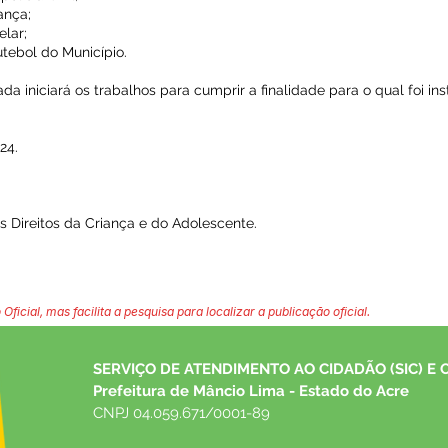
ança;
elar;
tebol do Município.
a iniciará os trabalhos para cumprir a finalidade para o qual foi insti
24.
 Direitos da Criança e do Adolescente.
 Oficial, mas facilita a pesquisa para localizar a publicação oficial.
SERVIÇO DE ATENDIMENTO AO CIDADÃO (SIC) E 
Prefeitura de Mâncio Lima - Estado do Acre
CNPJ 04.059.671/0001-89