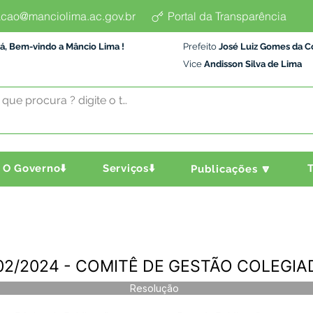
cao@manciolima.ac.gov.br
Portal da Transparência
á, Bem-vindo a Mâncio Lima !
Prefeito
José Luiz Gomes da C
Vice
Andisson Silva de Lima
O Governo⬇️
Serviços⬇️
T
Publicações 🔽
02/2024 - COMITÊ DE GESTÃO COLEGIA
Resolução