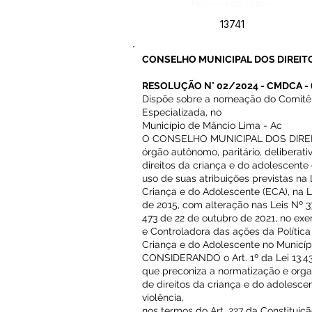
Número do Diário:
13741
CONSELHO MUNICIPAL DOS DIREITO
RESOLUÇÃO N° 02/2024 - CMDCA
-
Dispõe sobre a nomeação do Comitê 
Especializada, no
Município de Mâncio Lima - Ac
O CONSELHO MUNICIPAL DOS DIREIT
órgão autônomo, paritário, deliberat
direitos da criança e do adolescente
uso de suas atribuições previstas na
Criança e do Adolescente (ECA), na L
de 2015, com alteração nas Leis Nº 37
473 de 22 de outubro de 2021, no exe
e Controladora das ações da Polític
Criança e do Adolescente no Municíp
CONSIDERANDO o Art. 1º da Lei 13.431
que preconiza a normatização e orga
de direitos da criança e do adolesce
violência,
nos termos do Art. 227 da Constitui