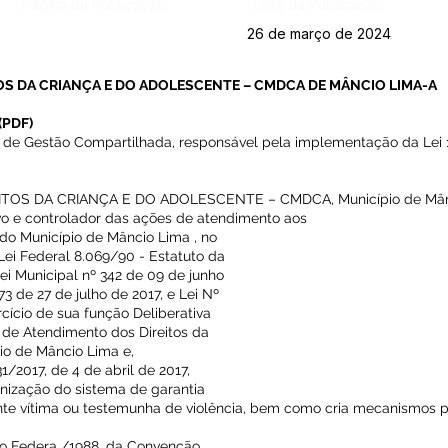
Página da Publicação:
Data da Publicação:
26 de março de 2024
S DA CRIANÇA E DO ADOLESCENTE – CMDCA DE MÂNCIO LIMA-A
(PDF)
de Gestão Compartilhada, responsável pela implementação da Lei 1
OS DA CRIANÇA E DO ADOLESCENTE – CMDCA, Município de Mânc
ivo e controlador das ações de atendimento aos
 do Município de Mâncio Lima , no
 Lei Federal 8.069/90 - Estatuto da
ei Municipal nº 342 de 09 de junho
3 de 27 de julho de 2017, e Lei Nº
rcício de sua função Deliberativa
a de Atendimento dos Direitos da
io de Mâncio Lima e,
/2017, de 4 de abril de 2017,
nização do sistema de garantia
nte vítima ou testemunha de violência, bem como cria mecanismos pa
ção Federa /1988, da Convenção