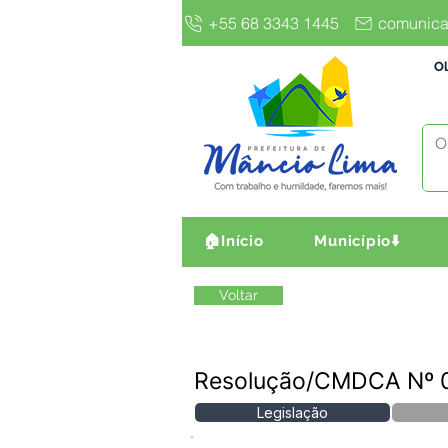
+55 68 3343 1445
comunica
Ol
🏠Início
Município⬇️
Voltar
Resolução/CMDCA Nº 
Legislação