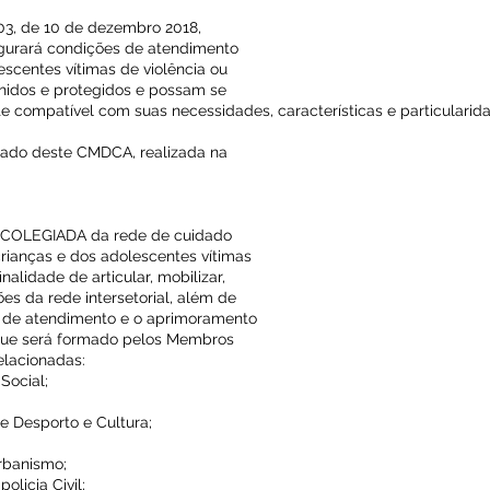
, de 10 de dezembro 2018,
egurará condições de atendimento
scentes vítimas de violência ou
lhidos e protegidos e possam se
 compatível com suas necessidades, características e particularid
ado deste CMDCA, realizada na
ÃO COLEGIADA da rede de cuidado
crianças e dos adolescentes vítimas
nalidade de articular, mobilizar,
ões da rede intersetorial, além de
os de atendimento e o aprimoramento
e que será formado pelos Membros
elacionadas:
Social;
 e Desporto e Cultura;
rbanismo;
olicia Civil;