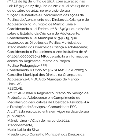
nº 342 de 09 de junho de 2015, com alteração nas
Leis Nº 373 de 27 de julho de 2017, e Lei Nº 473 de 22
de outubro de 2021, no exercício de sua
função Deliberativa e Controladora das ações da
Política de Atendimento dos Direitos da Criança e do
Adolescente no Município de Mâncio Lima e,
Considerando a Lei Federal nº 8.069/90, que dispõe
sobre o Estatuto da Criança e do Adolescente;
Considerando a Lei Municipal nº 342/15, que
estabelece as Diretrizes da Política Municipal de
Atendimento dos Direitos da Criança e Adolescente;
Considerando o Procedimento Administrativo de nº
09.2023.00000720-2
MP, que solicita a informações
acerca do Regimento Interno do Projeto
Político Pedagógico-PPP.
Considerando o Ofício Nº 56/SEMAS/PSE/2023 o
Conselho Municipal dos Direitos da Criança e do
Adolescente-CMDCA do Município de Mâncio
Lima- AC.
RESOLVE:
Art. 1º. APROVAR o Regimento Interno do Serviço de
Proteção ao Adolescente em Cumprimento de
Medidas Socioeducativas de Liberdade Assistida -LA
e Prestação de Serviços a Comunidade-PSC.
Art. 2º. Esta resolução entra em vigor na data de sua
publicação.
Mâncio Lima - AC, 13 de março de 2024.
Atenciosamente,
Maria Naisla da Silva
Presidente do Conselho Municipal dos Direitos da