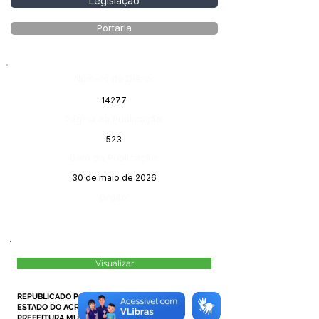
Legislação
Portaria
Número do Diário:
14277
Página da Publicação:
523
Data da Publicação:
30 de maio de 2026
Órgão:
Visualizar
REPUBLICADO POR INCORREÇÃO
ESTADO DO ACRE
PREFEITURA MUNICIPAL DE MÂNCIO LIMA