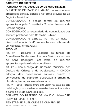
GABINETE DO PREFEITO
PORTARIA Nº. 30/2026, DE 20 DE MAIO DE 2026.
O PREFEITO DE MÂNCIO LIMA-AC, no uso de suas
atribuições constitucionais e na forma prevista na Lei
Orgânica Municipal.
CONSIDERANDO o pedido formal de renúncia
apresentado pela Conselheira Tutelar Assucena de
Sena Rodrigues;
CONSIDERANDO a necessidade de continuidade dos
serviços prestados pelo Conselho Tutelar;
CONSIDERANDO o disposto no Art. 77, inciso I
(Renúncia) e inciso V (Posse em função pública), da
Lei Municipal nº 342/2015;
RESOLVE:
Art. 1º – Declarar a vacância da função de
Conselheiro Tutelar exercida pela Senhora Assucena
de Sena Rodrigues, em razão de renúncia
apresentada pela referida conselheira.
Art. 2º – Fica a cargo do Conselho Municipal dos
Direitos da Criança e do Adolescente – CMDCA,
adoção das providências cabíveis quanto à
convocação do suplente, observada a ordem de
classificação do processo de escolha.
Art. 3º – Esta Portaria entra em vigor na data de sua
publicação, com efeitos administrativos e financeiros
a partir de 01 de junho de 2026.
GABINETE DO PREFEITO DE MÂNCIO LIMA-ACRE,
EM 20 DE MAIO DE 2026.
REGISTRE-SE, PUBLIQUE-SE E CUMPRA-SE.