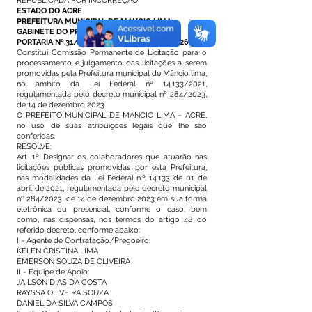
REPUBLICADA POR INCORREÇÃO
ESTADO DO ACRE
PREFEITURA MUNICIPAL DE MÂNCIO LIMA
GABINETE DO PREFEITO
PORTARIA Nº.31/2026, DE 22 DE MAIO DE 2026.
Constitui Comissão Permanente de Licitação para o
processamento e julgamento das licitações a serem
promovidas pela Prefeitura municipal de Mâncio lima,
no âmbito da Lei Federal nº 14.133/2021,
regulamentada pelo decreto municipal nº 284/2023,
de 14 de dezembro 2023.
O PREFEITO MUNICIPAL DE MÂNCIO LIMA – ACRE,
no uso de suas atribuições legais que lhe são
conferidas.
RESOLVE:
Art. 1º Designar os colaboradores que atuarão nas
licitações públicas promovidas por esta Prefeitura,
nas modalidades da Lei Federal n.º 14.133 de 01 de
abril de 2021, regulamentada pelo decreto municipal
nº 284/2023, de 14 de dezembro 2023 em sua forma
eletrônica ou presencial, conforme o caso, bem
como, nas dispensas, nos termos do artigo 48 do
referido decreto, conforme abaixo:
I - Agente de Contratação/Pregoeiro:
KELEN CRISTINA LIMA
EMERSON SOUZA DE OLIVEIRA
II - Equipe de Apoio:
JAILSON DIAS DA COSTA
RAYSSA OLIVEIRA SOUZA
DANIEL DA SILVA CAMPOS