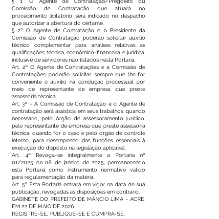
§ 1° O Agente de Contratação/Pregoeiro ou
Comissão de Contratação que atuará no
procedimento licitatório será indicado no despacho
que autorizar a abertura do certame.
§ 2º O Agente de Contratação e o Presidente da
Comissão de Contratação poderão solicitar auxílio
técnico complementar para análises relativas às
qualificações técnica, econômico-financeira e jurídica,
inclusive de servidores não listados nesta Portaria.
Art. 2º O Agente de Contratações e a Comissão de
Contratações poderão solicitar sempre que lhe for
conveniente o auxílio na condução processual por
meio de representante de empresa que preste
assessoria técnica.
Art. 3º - A Comissão de Contratação e o Agente de
contratação será assistida em seus trabalhos, quando
necessário, pelo órgão de assessoramento jurídico,
pelo representante de empresa que preste assessoria
técnica, quando for o caso e pelo órgão de controle
interno, para desempenho das funções essenciais à
execução do disposto na legislação aplicável.
Art. 4º Revoga-se integralmente a Portaria nº
01/2025 de 08 de janeiro de 2025, permanecendo
esta Portaria como instrumento normativo válido
para regulamentação da matéria.
Art. 5º Esta Portaria entrará em vigor na data de sua
publicação, revogadas as disposições em contrário.
GABINETE DO PREFEITO DE MÂNCIO LIMA - ACRE,
EM 22 DE MAIO DE 2026.
REGISTRE-SE, PUBLIQUE-SE E CUMPRA-SE.