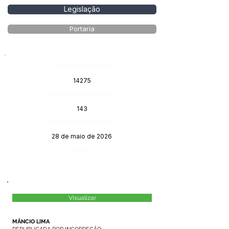
Legislação
Portaria
Número do Diário:
14275
Página da Publicação:
143
Data da Publicação:
28 de maio de 2026
Órgão:
Visualizar
MÂNCIO LIMA