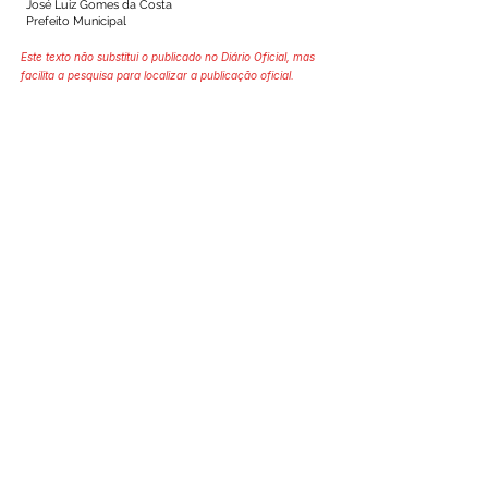
José Luiz Gomes da Costa
Prefeito Municipal
Este texto não substitui o publicado no Diário Oficial, mas
facilita a pesquisa para localizar a publicação oficial.
SERVIÇO DE ATENDIMENTO AO 
CIDADÃO (SIC) E OUVIDORIA
Prefeitura de Mâncio Lima - Estado 
do Acre
CNPJ 04.059.671/0001-89
💻Acesso online: 
SIC 
| 
Fale Conosco
 | 