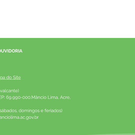
OUVIDORIA
pa do Site
valcante)
EP: 69.990-000.Mâncio Lima, Acre, 
 sábados, domingos e feriados)
nciolima.ac.gov.br