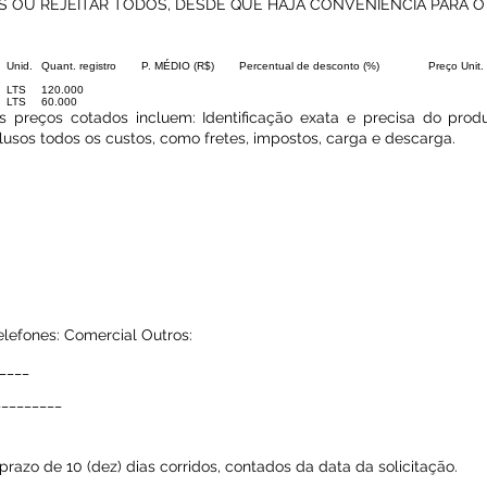
 OU REJEITAR TODOS, DESDE QUE HAJA CONVENIÊNCIA PARA O 
Unid.
Quant. registro
P. MÉDIO (R$)
Percentual de desconto (%)
Preço Unit.
LTS
120.000
LTS
60.000
s preços cotados incluem: Identificação exata e precisa do produ
nclusos todos os custos, como fretes, impostos, carga e descarga.
lefones: Comercial Outros:
____
_________
razo de 10 (dez) dias corridos, contados da data da solicitação.