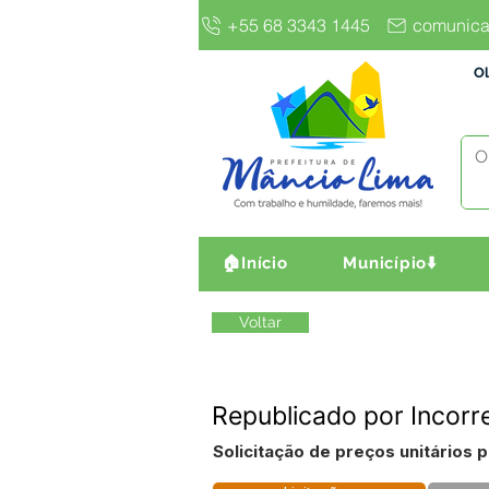
+55 68 3343 1445
comunica
Ol
🏠Início
Município⬇️
Voltar
Republicado por Incorr
Solicitação de preços unitários 