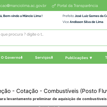
cao@manciolima.ac.gov.br
Portal da Transparência
á, Bem-vindo a Mâncio Lima !
Prefeito
José Luiz Gomes da C
Vice
Andisson Silva de Lima
O Governo⬇️
Serviços⬇️
T
Publicações 🔽
eção - Cotação - Combustíveis (Posto Fluv
para levantamento preliminar de aquisição de combustíveis 