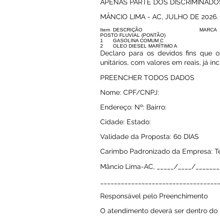
APENAS PARTE DOS DISCRIMINADOS
MÂNCIO LIMA - AC, JULHO DE 2026.
Item
DESCRIÇÃO
MARCA
POSTO FLUVIAL (PONTÃO)
1
GASOLINA COMUM C
2
OLEO DIESEL MARÍTIMO A
Declaro para os devidos fins que o
unitários, com valores em reais, já i
PREENCHER TODOS DADOS
Nome: CPF/CNPJ:
Endereço: Nº: Bairro:
Cidade: Estado:
Validade da Proposta: 60 DIAS
Carimbo Padronizado da Empresa: Te
Mâncio Lima-AC, _____/____/_______
__________________________________
Responsável pelo Preenchimento
O atendimento deverá ser dentro do p