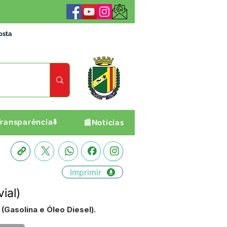
osta
ransparência⬇️
📰Notícias
Imprimir
ial)
(Gasolina e Óleo Diesel).