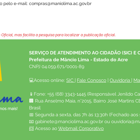
o pelo e-mail:
compras@maniolima.ac.gov.br
 Oficial, mas facilita a pesquisa para localizar a publicação oficial.
SERVIÇO DE ATENDIMENTO AO CIDADÃO (SIC) E 
Prefeitura de Mâncio Lima - Estado do Acre
CNPJ 04.059.671/0001-89
💻Acesso online: 
SIC 
| 
Fale Conosco
 | 
Ouvidoria
| 
Ma
📱Fone: +55 (68) 3343-1445 (Responsável Jenildo Ca
🏢 Rua Anselmo Maia, n°2015, Bairro José Martins C
Brasil
📅 Segunda a sexta, das 7h às 13:30h (Fechado aos
📧 
gabinete@manciolima.ac.gov.br
 ou 
ouvidoria@ma
📨 Acesso ao 
Webmail Corporativo