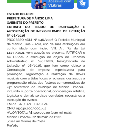
Visualizar
ESTADO DO ACRE
PREFEITURA DE MÂNCIO LIMA
GABINETE DO PREFEITO
EXTRATO DO TERMO DE RATIFICAÇÃO E
AUTORIZAÇÃO DE INEXIGIBILIDADE DE LICITAÇÃO
Nº 08/2026
PROCESSO ADM Nº 046/2026 O Prefeito Municipal
de Mâncio Lima – Acre, uso de suas atribuições, em
conformidade com inciso VIII. Art. 72 da Lei
14.133/2021, vem através do presente, RATIFICAR e
AUTORIZAR a execução do objeto do Processo
Administrativo nº 046/2026, Inexigibilidade de
Licitação nº 08/2026, que tem como objeto a
Contratação de empresa especializada para
promoção, organização e realização de shows
musicais com artistas locais e regionais, destinados à
programação oficial dos festejos comemorativos do
49º Aniversário do Município de Mâncio Lima/AC,
incluindo suporte operacional, coordenação artística,
logística e demais serviços correlatos necessários à
execução do evento.
EMPRESA: JEAN L DA SILVA
CNPJ:
05.040.300
/0001-18
VALOR TOTAL: R$ 100.000,00 (cem mil reais).
Mâncio Lima/AC, 22 de maio de 2026.
José Luiz Gomes da Costa
Prefeito