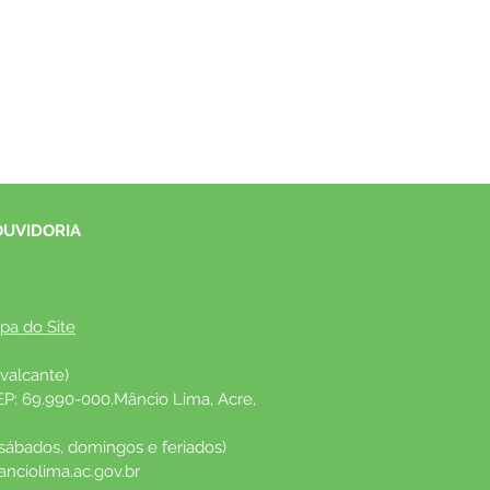
OUVIDORIA
pa do Site
valcante)
EP: 69.990-000.Mâncio Lima, Acre, 
 sábados, domingos e feriados)
nciolima.ac.gov.br