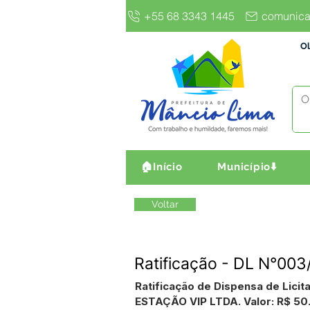
+55 68 3343 1445
comunica
Ol
🏠Início
Município⬇️
Voltar
Ratificação - DL N°00
Ratificação de Dispensa de Lic
ESTAÇÃO VIP LTDA. Valor: R$ 50