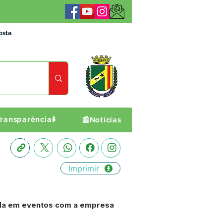
osta
ransparência⬇️
📰Notícias
Imprimir
ada em eventos com a empresa