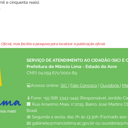
il e cinquenta reais).
.
 Oficial, mas facilita a pesquisa para localizar a publicação oficial.
SERVIÇO DE ATENDIMENTO AO CIDADÃO (SIC) E 
Prefeitura de Mâncio Lima - Estado do Acre
CNPJ 04.059.671/0001-89
💻Acesso online: 
SIC 
| 
Fale Conosco
 | 
Ouvidoria
| 
Ma
📱Fone: +55 (68) 3343-1445 (Responsável Jenildo Ca
🏢 Rua Anselmo Maia, n°2015, Bairro José Martins C
Brasil
📅 Segunda a sexta, das 7h às 13:30h (Fechado aos
📧 
gabinete@manciolima.ac.gov.br
 ou 
ouvidoria@ma