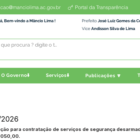
cao@manciolima.ac.gov.br
Portal da Transparência
á, Bem-vindo a Mâncio Lima !
Prefeito
José Luiz Gomes da C
Vice
Andisson Silva de Lima
O Governo⬇️
Serviços⬇️
T
Publicações 🔽
3/2026
itação para contratação de serviços de segurança desarm
.050,00.