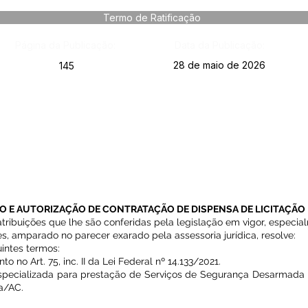
Termo de Ratificação
Página da Publicação:
Data da Publicação:
28 de maio de 2026
145
O E AUTORIZAÇÃO DE CONTRATAÇÃO DE DISPENSA DE LICITAÇÃO 
atribuições que lhe são conferidas pela legislação em vigor, especia
es, amparado no parecer exarado pela assessoria jurídica, resolve:
uintes termos:
no Art. 75, inc. II da Lei Federal nº 14.133/2021.
specializada para prestação de Serviços de Segurança Desarmada
a/AC.