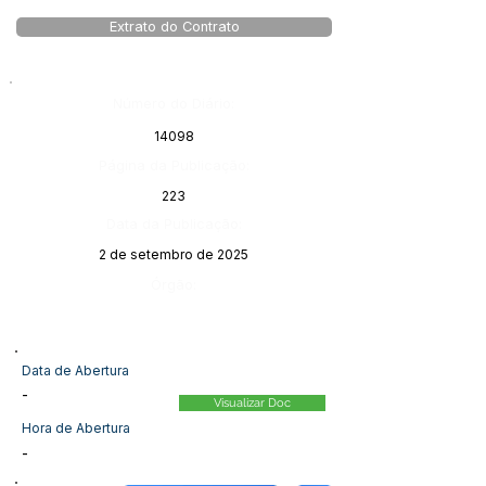
Extrato do Contrato
Número do Diário:
14098
Página da Publicação:
223
Data da Publicação:
2 de setembro de 2025
Órgão:
Data de Abertura
-
Visualizar Doc
Hora de Abertura
-