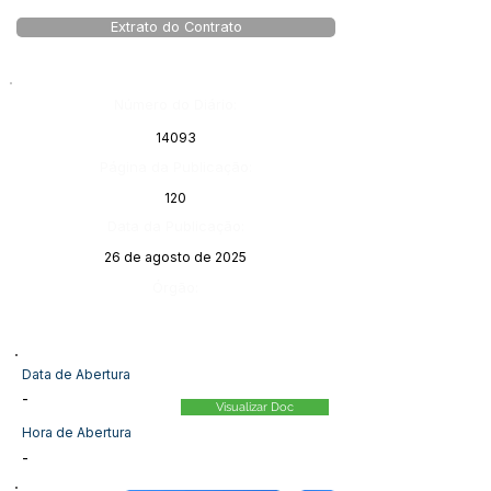
Extrato do Contrato
Número do Diário:
14093
Página da Publicação:
120
Data da Publicação:
26 de agosto de 2025
Órgão:
Data de Abertura
-
Visualizar Doc
Hora de Abertura
-