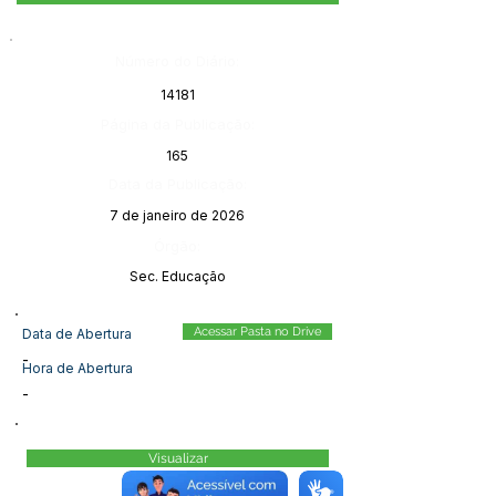
Número do Diário:
14181
Página da Publicação:
165
Data da Publicação:
7 de janeiro de 2026
Órgão:
Sec. Educação
Acessar Pasta no Drive
Data de Abertura
-
Hora de Abertura
-
Visualizar