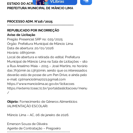
ESTADO DO ACRE
PREFEITURA MUNICIPAL DE MÂNCIO LIMA
PROCESSO ADM. N°116/2025
********************************************************
REPUBLICADO POR INCORREÇÃO
Aviso de Licitação
Pregão Presencial SRP no: 025/2025
Órgão: Prefeitura Municipal de Mâncio Lima
Data de abertura: 20/01/2026
Horário: 08h30min
Local de abertura e retirada do edital: Prefeitura
Municipal de Mâncio Lima na Sala de Licitações – sito
a Rua Anselmo Maia – 2015 – José Martins, no horário
das 7h30min às 13h30min, sendo que os interessados
deverão está de posse de um Pen Drive, e ainda pelo
e-mail: cplmanciolima2021@gmail.com
https://www.manciolima.ac.gov.br/licitacoes
https://externo.tceac.tc.br/portaldaslicitacoes/menu
/
Objeto:
Fornecimento de Gêneros Alimentícios
(ALIMENTAÇÃO ESCOLAR).
Mâncio Lima – AC, 06 de janeiro de 2026.
Emerson Souza de Oliveira
Agente de Contratação – Pregoeiro
*****************************************************