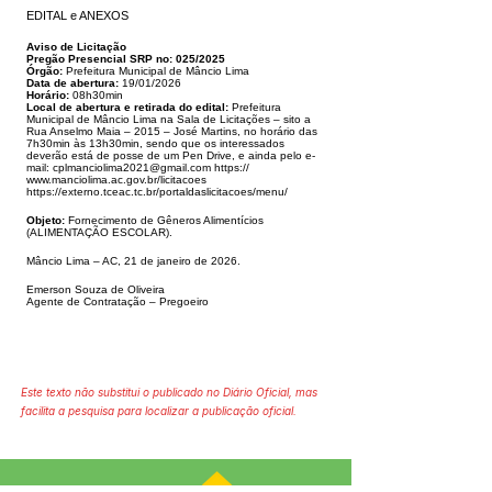
EDITAL e ANEXOS
Aviso de Licitação
Pregão Presencial SRP no: 025/2025
Órgão:
Prefeitura Municipal de Mâncio Lima
Data de abertura:
19/01/2026
Horário:
08h30min
Local de abertura e retirada do edital:
Prefeitura
Municipal de Mâncio Lima na Sala de Licitações – sito a
Rua Anselmo Maia – 2015 – José Martins, no
horário
das
7h30min às 13h30min, sendo que os interessados
deverão está de posse de um Pen Drive, e ainda pelo e-
mail: cplmanciolima2021@gmail.com https://
www.manciolima.ac.gov.br/licitacoes
https://externo.tceac.tc.br/portaldaslicitacoes/menu/
Objeto:
Fornecimento de Gêneros Alimentícios
(ALIMENTAÇÃO ESCOLAR).
Mâncio Lima – AC, 21 de janeiro de 2026.
Emerson Souza de Oliveira
Agente de Contratação – Pregoeiro
Este texto não substitui o publicado no Diário Oficial, mas
facilita a pesquisa para localizar a publicação oficial.