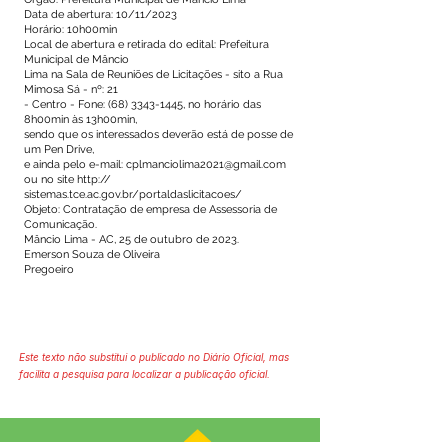
Data de abertura: 10/11/2023
Horário: 10h00min
Local de abertura e retirada do edital: Prefeitura
Municipal de Mâncio
Lima na Sala de Reuniões de Licitações - sito a Rua
Mimosa Sá - nº: 21
- Centro - Fone:
(68) 3343-1445
, no horário das
8h00min às 13h00min,
sendo que os interessados deverão está de posse de
um Pen Drive,
e ainda pelo e-mail:
cplmanciolima2021@gmail.com
ou no site http://
sistemas.tce.ac.gov.br/portaldaslicitacoes/
Objeto: Contratação de empresa de Assessoria de
Comunicação.
Mâncio Lima - AC, 25 de outubro de 2023.
Emerson Souza de Oliveira
Pregoeiro
Este texto não substitui o publicado no Diário Oficial, mas
facilita a pesquisa para localizar a publicação oficial.