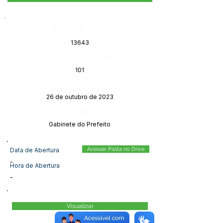
Número do Diário:
13643
Página da Publicação:
101
Data da Publicação:
26 de outubro de 2023
Órgão:
Gabinete do Prefeito
Acessar Pasta no Drive
Data de Abertura
-
Hora de Abertura
-
Visualizar