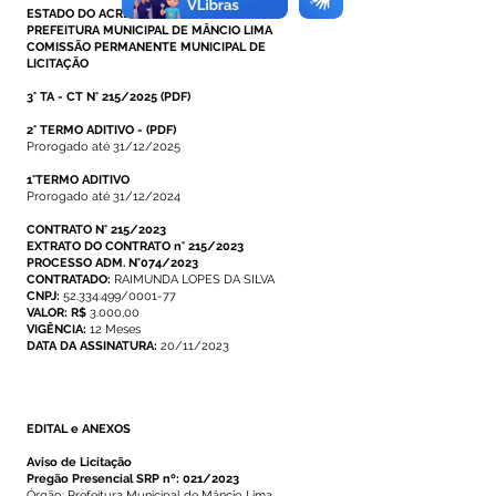
ESTADO DO ACRE
PREFEITURA MUNICIPAL DE MÂNCIO LIMA
COMISSÃO PERMANENTE MUNICIPAL DE
LICITAÇÃO
3° TA - CT N° 215/2025
(
PDF
)
2° TERMO ADITIVO
-
(PDF)
Prorogado até 31/12/2025
1°TERMO ADITIVO
Prorogado até 31/12/2024
CONTRATO N° 215/2023
EXTRATO DO CONTRATO n° 215/2023
PROCESSO ADM. N°074/2023
CONTRATADO:
RAIMUNDA LOPES DA SILVA
CNPJ:
52.334.499/0001-77
VALOR: R$
3.000,00
VIGÊNCIA:
12 Meses
DATA DA ASSINATURA:
20/11/2023
EDITAL e ANEXOS
Aviso de Licitação
Pregão Presencial SRP nº: 021/2023
Órgão: Prefeitura Municipal de Mâncio Lima