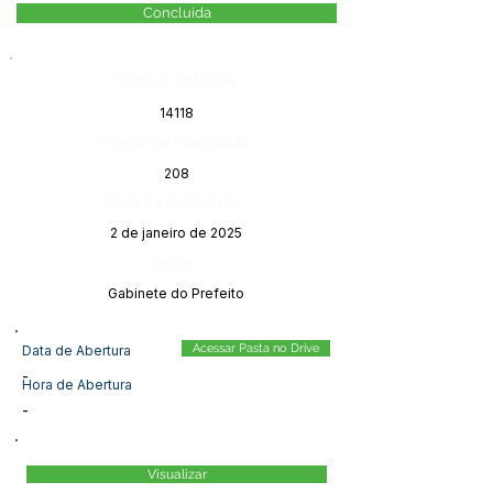
Concluída
Número do Diário:
14118
Página da Publicação:
208
Data da Publicação:
2 de janeiro de 2025
Órgão:
Gabinete do Prefeito
Acessar Pasta no Drive
Data de Abertura
-
Hora de Abertura
-
Visualizar