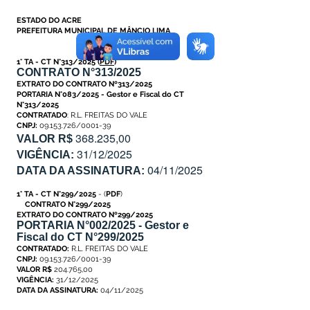
ESTADO DO ACRE
PREFEITURA MUNICIPAL DE MÂNCIO LIMA
1° TA - CT N°313/2025
(
PDF
)
CONTRATO N°313/2025
EXTRATO DO CONTRATO Nº313/2025
PORTARIA N°083/2025 - Gestor e Fiscal do CT
N°313/2025
CONTRATADO
: R.L. FREITAS DO VALE
CNPJ:
09.153.726/0001-39
368.235,00
VALOR R$
31/12/2025
VIGÊNCIA:
04/11/2025
DATA DA ASSINATURA:
1° TA - CT N°299/2025
- (
PDF
)
CONTRATO N°299/2025
EXTRATO DO CONTRATO Nº299/2025
PORTARIA N°002/2025 - Gestor e
Fiscal do CT N°299/2025
CONTRATADO:
R.L. FREITAS DO VALE
CNPJ:
09.153.726/0001-39
VALOR R$
204.765,00
VIGÊNCIA:
31/12/2025
DATA DA ASSINATURA:
04/11/2025