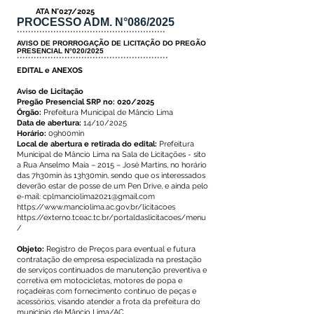
ATA N°027/2025
PROCESSO ADM. N°086/2025
*****************************************************
AVISO DE PRORROGAÇÃO DE LICITAÇÃO
DO PREGÃO
PRESENCIAL N°
020/2025
******************************************************
EDITAL e ANEXOS
Aviso de Licitação
Pregão Presencial SRP no: 020/2025
Órgão:
Prefeitura Municipal de Mâncio Lima
Data de abertura:
14/10/2025
Horário:
09h00min
Local de abertura e retirada do edital:
Prefeitura
Municipal de Mâncio Lima na Sala de Licitações - sito
a Rua Anselmo Maia – 2015 – José Martins, no horário
das 7h30min às 13h30min, sendo que os interessados
deverão estar de posse de um Pen Drive, e ainda pelo
e-mail:
cplmanciolima2021@gmail.com
https://www.manciolima.ac.gov.br/licitacoes
https://externo.tceac.tc.br/portaldaslicitacoes/menu
/
Objeto:
Registro de Preços para eventual e futura
contratação de empresa especializada na prestação
de serviços continuados de manutenção preventiva e
corretiva em motocicletas, motores de popa e
roçadeiras com fornecimento continuo de peças e
acessórios, visando atender a frota da prefeitura do
município de Mâncio Lima/AC.