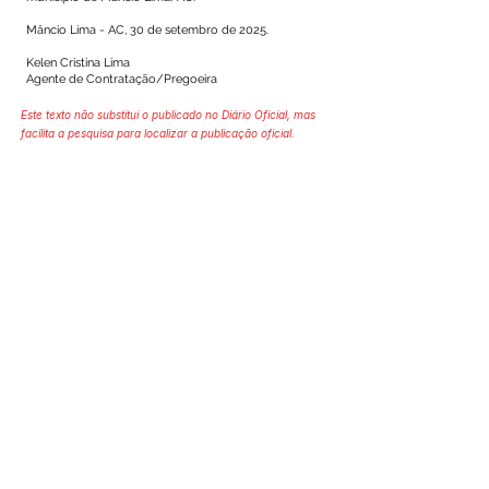
Mâncio Lima - AC, 30 de setembro de 2025.
Kelen Cristina Lima
Agente de Contratação/Pregoeira
Este texto não substitui o publicado no Diário Oficial, mas
facilita a pesquisa para localizar a publicação oficial.
SERVIÇO DE ATENDIMENTO AO 
CIDADÃO (SIC) E OUVIDORIA
Prefeitura de Mâncio Lima - Estado 
do Acre
CNPJ 04.059.671/0001-89