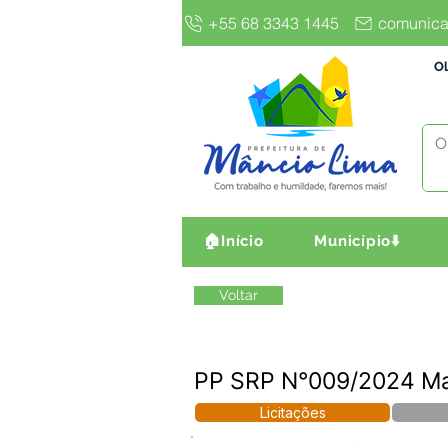
+55 68 3343 1445
comunica
Ol
🏠Início
Município⬇️
Voltar
PP SRP N°009/2024 Mate
Licitações