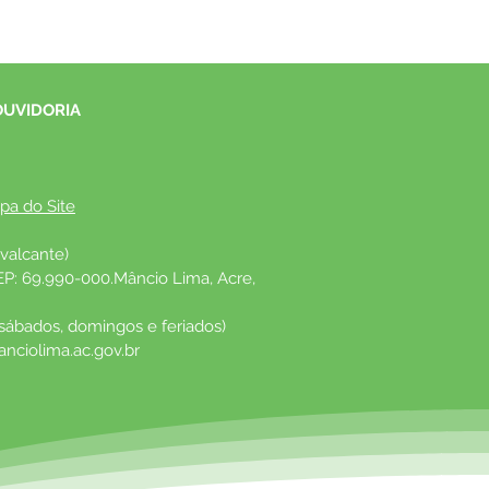
OUVIDORIA
pa do Site
valcante)
EP: 69.990-000.Mâncio Lima, Acre, 
 sábados, domingos e feriados)
nciolima.ac.gov.br