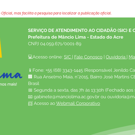
 Oficial, mas facilita a pesquisa para localizar a publicação oficial.
SERVIÇO DE ATENDIMENTO AO CIDADÃO (SIC) E 
Prefeitura de Mâncio Lima - Estado do Acre
CNPJ 04.059.671/0001-89
💻Acesso online: 
SIC 
| 
Fale Conosco
 | 
Ouvidoria
| 
Ma
📱Fone: +55 (68) 3343-1445 (Responsável Jenildo Ca
🏢 Rua Anselmo Maia, n°2015, Bairro José Martins C
Brasil
📅 Segunda a sexta, das 7h às 13:30h (Fechado aos
📧 
gabinete@manciolima.ac.gov.br
 ou 
ouvidoria@ma
📨 Acesso ao 
Webmail Corporativo