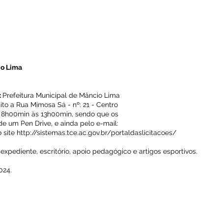
io Lima
:
Prefeitura Municipal de Mâncio Lima
ito a Rua Mimosa Sá - nº: 21 - Centro
das 8h00min às 13h00min, sendo que os
de um Pen Drive, e ainda pelo e-mail:
 site
http://sistemas.tce.ac.gov.br/portal
daslicitacoes/
xpediente, escritório, apoio pedagógico e artigos esportivos.
024.