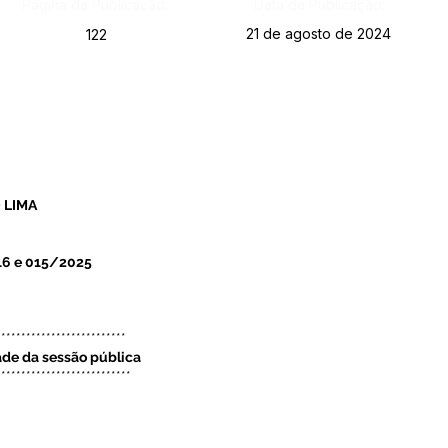
Página da Publicação:
Data da Publicação:
21 de agosto de 2024
122
 LIMA
6 e 015/2025
**************************
ade da sessão pública
***************************