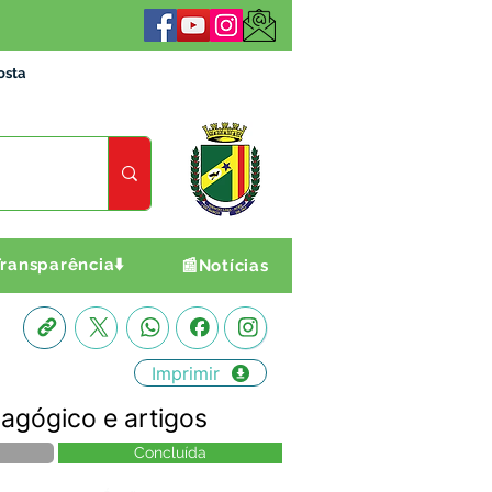
osta
ransparência⬇️
📰Notícias
Imprimir
agógico e artigos
Concluída