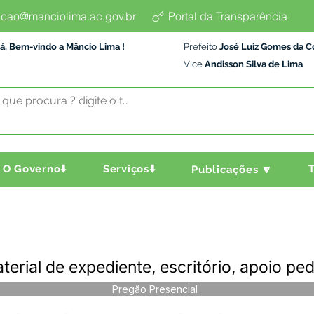
cao@manciolima.ac.gov.br
Portal da Transparência
á, Bem-vindo a Mâncio Lima !
Prefeito
José Luiz Gomes da C
Vice
Andisson Silva de Lima
O Governo⬇️
Serviços⬇️
T
Publicações 🔽
rial de expediente, escritório, apoio ped
Pregão Presencial