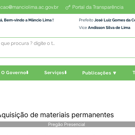
cao@manciolima.ac.gov.br
Portal da Transparência
á, Bem-vindo a Mâncio Lima !
Prefeito
José Luiz Gomes da C
Vice
Andisson Silva de Lima
O Governo⬇️
Serviços⬇️
T
Publicações 🔽
quisição de materiais permanentes
Pregão Presencial