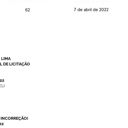
Página da Publicação:
Data da Publicação:
7 de abril de 2022
62
 LIMA
 DE LICITAÇÃO
22
ELI
R INCORREÇÃO
)
22