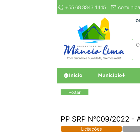
+55 68 3343 1445
comunica
Ol
🏠Início
Município⬇️
Voltar
PP SRP N°009/2022 - A
Licitações