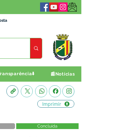
osta
ransparência⬇️
📰Notícias
Imprimir
Concluída