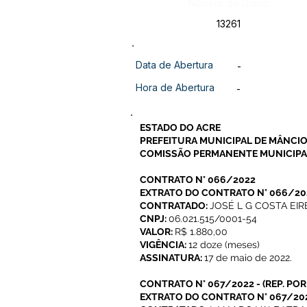
Número do Diário:
13261
Data de Abertura
-
Hora de Abertura
-
ESTADO DO ACRE
PREFEITURA MUNICIPAL DE MÂNCIO
COMISSÃO PERMANENTE MUNICIPAL
CONTRATO N° 066/2022
EXTRATO DO CONTRATO N° 066/20
CONTRATADO:
JOSÉ L G COSTA EIR
CNPJ:
06.021.515/0001-54
VALOR:
R$ 1.880,00
VIGÊNCIA:
12 doze (meses)
ASSINATURA:
17 de maio de 2022.
CONTRATO N° 067/2022
- (
REP. PO
EXTRATO DO CONTRATO N° 067/20