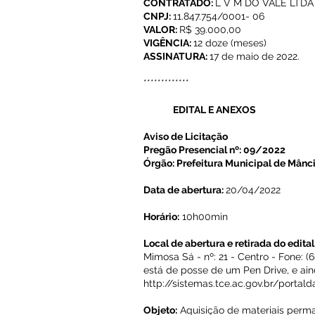
CONTRATADO:
L V M DO VALE LTDA
CNPJ:
11.847.754/0001- 06
VALOR:
R$ 39.000,00
VIGÊNCIA:
12 doze (meses)
ASSINATURA:
17 de maio de 2022.
*************
EDITAL E ANEXOS
Aviso de Licitação
Pregão Presencial nº: 09/2022
Órgão: Prefeitura Municipal de Mânc
Data de abertura:
20/04/2022
Horário:
10h00min
Local de abertura e retirada do edital
Mimosa Sá - nº: 21 - Centro - Fone: 
está de posse de um Pen Drive, e ain
http://sistemas.tce.ac.gov.br/portald
Objeto:
Aquisição de materiais perma