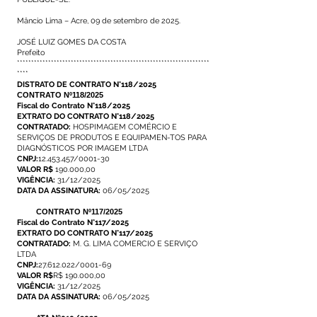
Mâncio Lima – Acre, 09 de setembro de 2025.
JOSÉ LUIZ GOMES DA COSTA
Prefeito
********************************************************************
****
DISTRATO DE CONTRATO N°118/2025
CONTRATO Nº118/2025
Fiscal do Contrato N°118/2025
EXTRATO DO CONTRATO N°118/2025
CONTRATADO:
HOSPIMAGEM COMÉRCIO E
SERVIÇOS DE PRODUTOS E EQUIPAMEN-TOS PARA
DIAGNÓSTICOS POR IMAGEM LTDA
CNPJ:
12.453.457/0001-30
VALOR R$
190.000,00
VIGÊNCIA:
31/12/2025
DATA DA ASSINATURA:
06/05/2025
CONTRATO Nº117/2025
Fiscal do Contrato N°117/2025
EXTRATO DO CONTRATO N°117/2025
CONTRATADO:
M. G. LIMA COMERCIO E SERVIÇO
LTDA
CNPJ:
27.612.022/0001-69
VALOR R$
R$ 190.000,00
VIGÊNCIA:
31/12/2025
DATA DA ASSINATURA:
06/05/2025