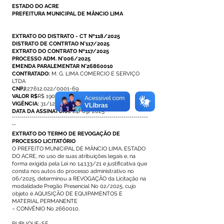
ESTADO DO ACRE
PREFEITURA MUNICIPAL DE MÂNCIO LIMA
EXTRATO DO DISTRATO - CT Nº118/2025
DISTRATO DE CONTRTAO N°117/2025
EXTRATO DO CONTRATO Nº117/2025
PROCESSO ADM. N°006/2025
EMENDA PARALEMENTAR N°26860010
CONTRATADO:
M. G. LIMA COMERCIO E SERVIÇO
LTDA
CNPJ:
27.612.022/0001-69
VALOR R$
R$ 190.000,00
VIGÊNCIA:
31/12/2025
DATA DA ASSINATURA:
24/09/2025
********************************************************************
**
EXTRATO DO TERMO DE REVOGAÇÃO DE
PROCESSO LICITATÓRIO
O PREFEITO MUNICIPAL DE MÂNCIO LIMA, ESTADO
DO ACRE, no uso de suas atribuições legais e, na
forma exigida pela Lei no 14.133/21 e justificativa que
consta nos autos do processo administrativo no
06/2025, determinou a REVOGAÇÃO da Licitação na
modalidade Pregão Presencial No 02/2025, cujo
objeto é AQUISIÇÃO DE EQUIPAMENTOS E
MATERIAL PERMANENTE
– CONVÊNIO No 2660010.
PUBLIQUE-SE.