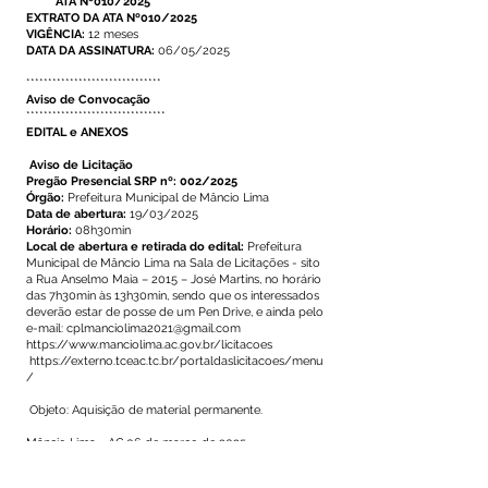
ATA Nº010/2025
EXTRATO DA ATA Nº010/2025
VIGÊNCIA:
12 meses
DATA DA ASSINATURA:
06/05/2025
*******************************
Aviso de Convocação
********************************
EDITAL e ANEXOS
Aviso de Licitação
Pregão Presencial SRP nº: 002/2025
Órgão:
Prefeitura Municipal de Mâncio Lima
Data de abertura:
19/03/2025
Horário:
08h30min
Local de abertura e retirada do edital:
Prefeitura
Municipal de Mâncio Lima na Sala de Licitações - sito
a Rua Anselmo Maia – 2015 – José Martins, no horário
das 7h30min às 13h30min, sendo que os interessados
deverão estar de posse de um Pen Drive, e ainda pelo
e-mail:
cplmanciolima2021@gmail.com
https://www.manciolima.ac.gov.br/licitacoes
https://externo.tceac.tc.br/portaldaslicitacoes/menu
/
Objeto: Aquisição de material permanente.
Mâncio Lima - AC,06 de março de 2025.
Kelen Cristina Lima