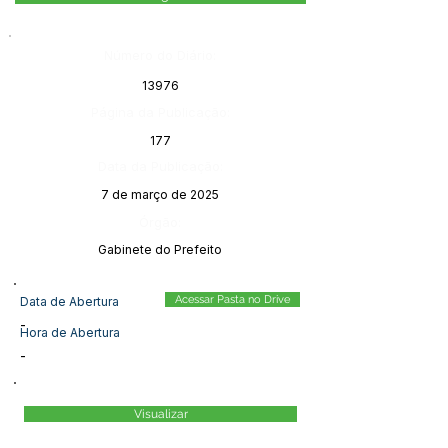
Número do Diário:
13976
Página da Publicação:
177
Data da Publicação:
7 de março de 2025
Órgão:
Gabinete do Prefeito
Acessar Pasta no Drive
Data de Abertura
-
Hora de Abertura
-
Visualizar