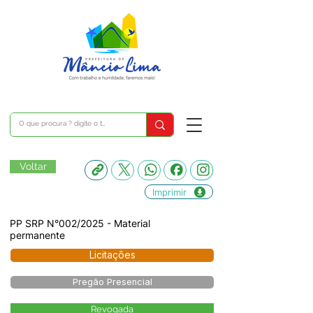
Voltar
Imprimir
PP SRP N°002/2025 - Material
permanente
Licitações
Pregão Presencial
Revogada