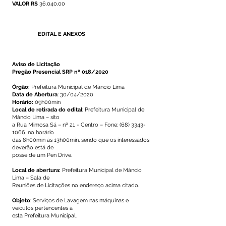
VALOR R$
36.040,00
EDITAL E ANEXOS
Aviso de Licitação
Pregão Presencial SRP nº 018/2020
Órgão:
Prefeitura Municipal de Mâncio Lima
Data de Abertura
: 30/04/2020
Horário:
09h00min
Local de retirada do edital
: Prefeitura Municipal de
Mâncio Lima – sito
a Rua Mimosa Sá – nº 21 - Centro – Fone:
(68) 3343-
1066
, no horário
das 8h00min às 13h00min, sendo que os interessados
deverão está de
posse de um Pen Drive.
Local de abertura:
Prefeitura Municipal de Mâncio
Lima – Sala de
Reuniões de Licitações no endereço acima citado.
Objeto
: Serviços de Lavagem nas máquinas e
veículos pertencentes à
esta Prefeitura Municipal.