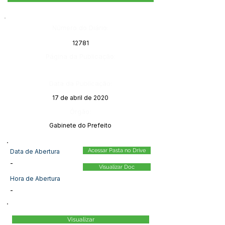
Número do Diário:
12781
Página da Publicação:
Data da Publicação:
17 de abril de 2020
Órgão:
Gabinete do Prefeito
Acessar Pasta no Drive
Data de Abertura
-
Visualizar Doc
Hora de Abertura
-
Visualizar