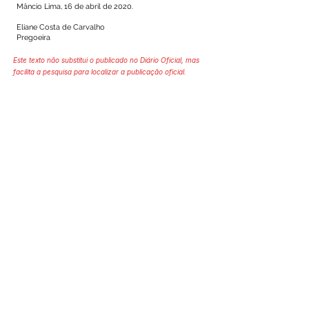
Mâncio Lima, 16 de abril de 2020.
Eliane Costa de Carvalho
Pregoeira
Este texto não substitui o publicado no Diário Oficial, mas
facilita a pesquisa para localizar a publicação oficial.
SERVIÇO DE ATENDIMENTO AO 
CIDADÃO (SIC) E OUVIDORIA
Prefeitura de Mâncio Lima - Estado 
do Acre
CNPJ 04.059.671/0001-89