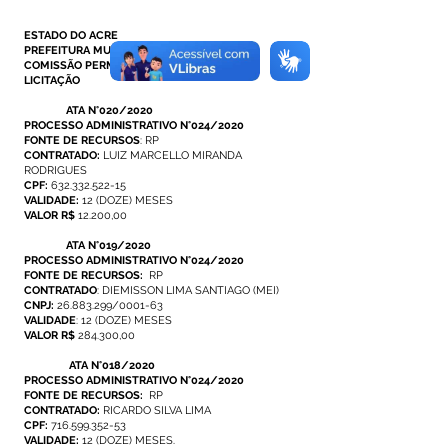
ESTADO DO ACRE
PREFEITURA MUNICIPAL DE MÂNCIO LIMA
COMISSÃO PERMANENTE MUNICIPAL DE
LICITAÇÃO
ATA N°020/2020
PROCESSO ADMINISTRATIVO N°024/2020
FONTE DE RECURSOS
: RP
CONTRATADO:
LUIZ MARCELLO MIRANDA
RODRIGUES
CPF:
632.332.522-15
VALIDADE:
12 (DOZE) MESES
VALOR R$
12.200,00
ATA N°019/2020
PROCESSO ADMINISTRATIVO N°024/2020
FONTE DE RECURSOS:
RP
CONTRATADO
: DIEMISSON LIMA SANTIAGO (MEI)
CNPJ:
26.883.299
/0001-63
VALIDADE
: 12 (DOZE) MESES
VALOR R$
284.300,00
ATA N°018/2020
PROCESSO ADMINISTRATIVO N°024/2020
FONTE DE RECURSOS:
RP
CONTRATADO:
RICARDO SILVA LIMA
CPF:
716.599.352-53
VALIDADE:
12 (DOZE) MESES.