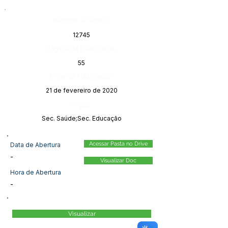
Número do Diário:
12745
Página da Publicação:
55
Data da Publicação:
21 de fevereiro de 2020
Órgão:
Sec. Saúde;Sec. Educação
Acessar Pasta no Drive
Data de Abertura
-
Visualizar Doc
Hora de Abertura
-
Visualizar