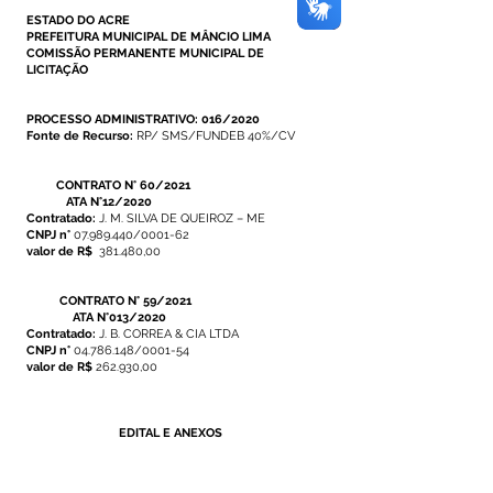
ESTADO DO ACRE
PREFEITURA MUNICIPAL DE MÂNCIO LIMA
COMISSÃO PERMANENTE MUNICIPAL DE
LICITAÇÃO
PROCESSO ADMINISTRATIVO: 016/2020
Fonte de Recurso:
RP/ SMS/FUNDEB 40%/CV
CONTRATO N° 60/2021
ATA N°12/2020
Contratado:
J. M. SILVA DE QUEIROZ – ME
CNPJ n°
07.989.440
/0001-62
valor de R$
381.480,00
CONTRATO N° 59/2021
ATA N°013/2020
Contratado:
J. B. CORREA & CIA LTDA
CNPJ n°
04.786.148
/0001-54
valor de R$
262.930,00
EDITAL E ANEXOS