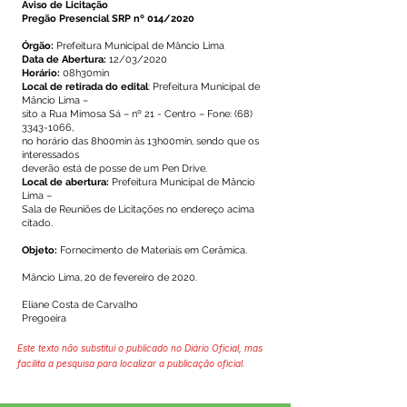
Aviso de Licitação
Pregão Presencial SRP nº 014/2020
Órgão:
Prefeitura Municipal de Mâncio Lima
Data de Abertura:
12/03/2020
Horário:
08h30min
Local de retirada do edital
: Prefeitura Municipal de
Mâncio Lima –
sito a Rua Mimosa Sá – nº 21 - Centro – Fone:
(68)
3343-1066
,
no horário das 8h00min às 13h00min, sendo que os
interessados
deverão está de posse de um Pen Drive.
Local de abertura:
Prefeitura Municipal de Mâncio
Lima –
Sala de Reuniões de Licitações no endereço acima
citado.
Objeto:
Fornecimento de Materiais em Cerâmica.
Mâncio Lima, 20 de fevereiro de 2020.
Eliane Costa de Carvalho
Pregoeira
Este texto não substitui o publicado no Diário Oficial, mas
facilita a pesquisa para localizar a publicação oficial.