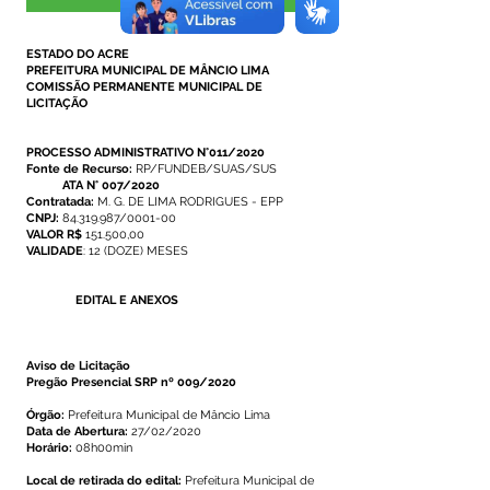
Visualizar
ESTADO DO ACRE
PREFEITURA MUNICIPAL DE MÂNCIO LIMA
COMISSÃO PERMANENTE MUNICIPAL DE
LICITAÇÃO
PROCESSO ADMINISTRATIVO N°011/2020
Fonte de Recurso:
RP/FUNDEB/SUAS/SUS
ATA N° 007/2020
Contratada:
M. G. DE LIMA RODRIGUES - EPP
CNPJ:
84.319.987
/0001-00
VALOR R$
151.500,00
VALIDADE
: 12 (DOZE) MESES
EDITAL E ANEXOS
Aviso de Licitação
Pregão Presencial SRP nº 009/2020
Órgão:
Prefeitura Municipal de Mâncio Lima
Data de Abertura:
27/02/2020
Horário:
08h00min
Local de retirada do edital:
Prefeitura Municipal de