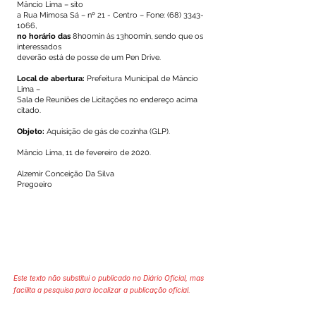
Mâncio Lima – sito
a Rua Mimosa Sá – nº 21 - Centro – Fone:
(68) 3343-
1066
,
no horário das
8h00min às 13h00min, sendo que os
interessados
deverão está de posse de um Pen Drive.
Local de abertura:
Prefeitura Municipal de Mâncio
Lima –
Sala de Reuniões de Licitações no endereço acima
citado.
Objeto:
Aquisição de gás de cozinha (GLP).
Mâncio Lima, 11 de fevereiro de 2020.
Alzemir Conceição Da Silva
Pregoeiro
Este texto não substitui o publicado no Diário Oficial, mas
facilita a pesquisa para localizar a publicação oficial.