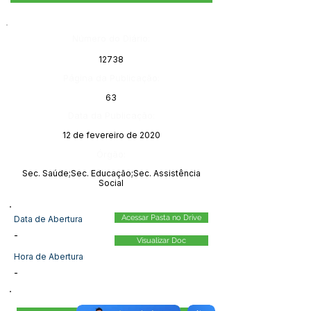
Número do Diário:
12738
Página da Publicação:
63
Data da Publicação:
12 de fevereiro de 2020
Órgão:
Sec. Saúde;Sec. Educação;Sec. Assistência
Social
Acessar Pasta no Drive
Data de Abertura
-
Visualizar Doc
Hora de Abertura
-