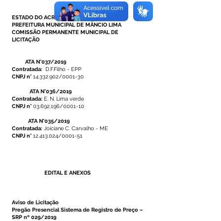
ESTADO DO ACRE
PREFEITURA MUNICIPAL DE MÂNCIO LIMA
COMISSÃO PERMANENTE MUNICIPAL DE
LICITAÇÃO
ATA N°037/2019
Contratada:
D.F.Filho - EPP
CNPJ n°
14.332.902
/0001-30
ATA N°036/2019
Contratada:
E. N. Lima verde
CNPJ n°
03.692.196
/0001-10
ATA N°035/2019
Contratada:
Joiciane C. Carvalho - ME
CNPJ n°
12.413.024
/0001-51
EDITAL E ANEXOS
Aviso de Licitação
Pregão Presencial Sistema de Registro de Preço –
SRP nº 029/2019