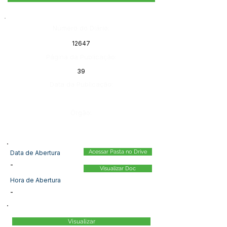
Número do Diário:
12647
Página da Publicação:
39
Data da Publicação:
Órgão:
Acessar Pasta no Drive
Data de Abertura
-
Visualizar Doc
Hora de Abertura
-
Visualizar