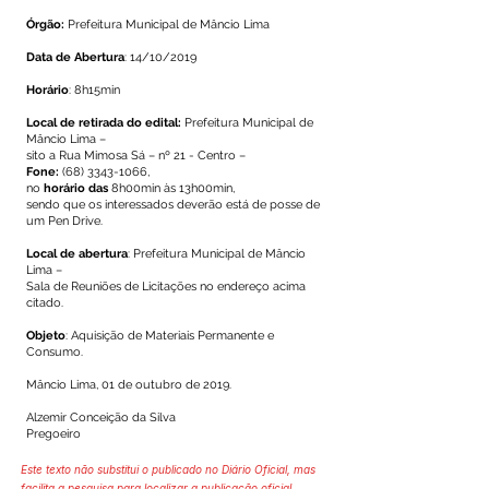
Órgão:
Prefeitura Municipal de Mâncio Lima
Data de Abertura
: 14/10/2019
Horário
: 8h15min
Local de retirada do edital:
Prefeitura Municipal de
Mâncio Lima –
sito a Rua Mimosa Sá – nº 21 - Centro –
Fone:
(68) 3343-1066
,
no
horário das
8h00min às 13h00min,
sendo que os interessados deverão está de posse de
um Pen Drive.
Local de abertura
: Prefeitura Municipal de Mâncio
Lima –
Sala de Reuniões de Licitações no endereço acima
citado.
Objeto
: Aquisição de Materiais Permanente e
Consumo.
Mâncio Lima, 01 de outubro de 2019.
Alzemir Conceição da Silva
Pregoeiro
Este texto não substitui o publicado no Diário Oficial, mas
facilita a pesquisa para localizar a publicação oficial.