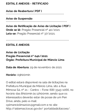
EDITAL E ANEXOS - RETIFICADO
Aviso de Reabertura
(
PDF
)
**********************************************************
Aviso de Suspensão
*************************************************************
Aviso de Retificação de Aviso de Licitação
(
PDF
)
Onde se lê:
Pregão Presencial nº 40/2021
Leia-se:
Pregão Presencial nº 37/2021.
***************************************************************
EDITAL E ANEXOS
Aviso de Licitação
Pregão Presencial nº 040/2021
Órgão: Prefeitura Municipal de Mâncio Lima
Data de Abertura:
29 de novembro de 2021
Horário:
09h00min
O edital estará disponível na sala de licitações na
Prefeitura Municipal de Mâncio Lima, sito a Rua
Mimosa Sá, nº 21 - Centro – Fone:
(68) 3343-1066
, no
horário das 8h00min às 12h00min, sendo que os
interessados deverão estar de posse de um Pen
Drive, ainda, pelo e-mail:
cplmanciolima2021@gmail.com
e no site
http://sistemas.tce.ac.gov.br/
portaldaslicitacoes/.