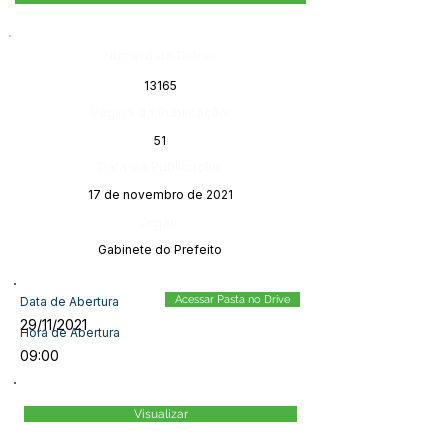
Número do Diário:
13165
Página da Publicação:
51
Data da Publicação:
17 de novembro de 2021
Órgão:
Gabinete do Prefeito
Acessar Pasta no Drive
Data de Abertura
29/11/2021
Hora de Abertura
09:00
Visualizar