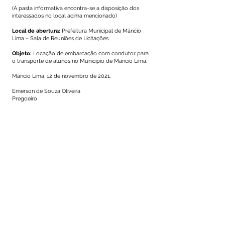
(A pasta informativa encontra-se a disposição dos
interessados no local acima mencionado)
Local de abertura:
Prefeitura Municipal de Mâncio
Lima – Sala de Reuniões de Licitações.
Objeto:
Locação de embarcação com condutor para
o transporte de alunos no Munícipio de Mâncio Lima.
Mâncio Lima, 12 de novembro de 2021.
Emerson de Souza Oliveira
Pregoeiro
Este texto não substitui o publicado no Diário Oficial, mas
facilita a pesquisa para localizar a publicação oficial.