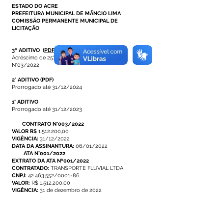
ESTADO DO ACRE
PREFEITURA MUNICIPAL DE MÃNCIO LIMA
COMISSÃO PERMANENTE MUNICIPAL DE
LICITAÇÃO
3º ADITIVO
(
PDF
)
Acréscimo de 25% nos itens 44 e 45 - Contrato
N°03/2022
2° ADITIVO
(PDF)
Prorrogado até 31/12/2024
1° ADITIVO
Prorrogado até 31/12/2023
CONTRATO N°003/2022
VALOR R$
1.512.200,00
VIGÊNCIA:
31/12/2022
DATA DA ASSINANTURA:
06/01/2022
ATA N°001/2022
EXTRATO DA ATA Nº001/2022
CONTRATADO:
TRANSPORTE FLUVIAL LTDA
CNPJ:
42.463.552/0001-86
VALOR:
R$ 1.512.200,00
VIGÊNCIA:
31 de dezembro de 2022