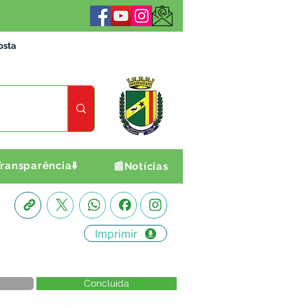
osta
ransparência⬇️
📰Notícias
Imprimir
Concluída