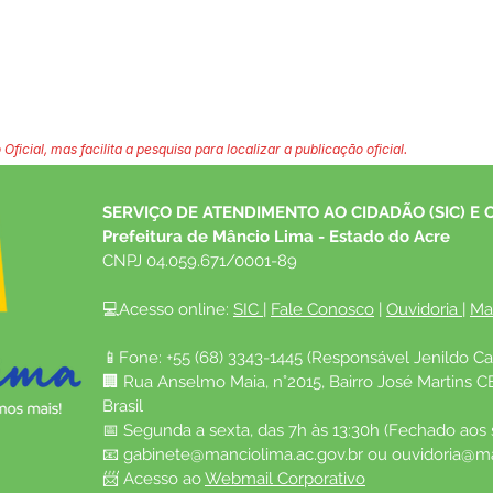
 Oficial, mas facilita a pesquisa para localizar a publicação oficial.
SERVIÇO DE ATENDIMENTO AO CIDADÃO (SIC) E 
Prefeitura de Mâncio Lima - Estado do Acre
CNPJ 04.059.671/0001-89
💻Acesso online: 
SIC 
| 
Fale Conosco
 | 
Ouvidoria
| 
Ma
📱Fone: +55 (68) 3343-1445 (Responsável Jenildo Ca
🏢 Rua Anselmo Maia, n°2015, Bairro José Martins C
Brasil
📅 Segunda a sexta, das 7h às 13:30h (Fechado aos
📧 
gabinete@manciolima.ac.gov.br
 ou 
ouvidoria@ma
📨 Acesso ao 
Webmail Corporativo