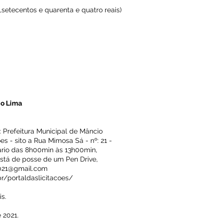
l,setecentos e quarenta e quatro reais)
io Lima
: Prefeitura Municipal de Mâncio
s - sito a Rua Mimosa Sá - nº: 21 -
rário das 8h00min às 13h00min,
stá de posse de um Pen Drive,
021@gmail.com
br/portaldaslicitacoes/
s.
 2021.