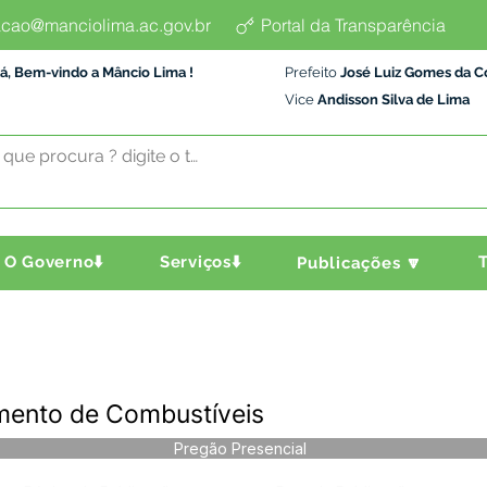
cao@manciolima.ac.gov.br
Portal da Transparência
á, Bem-vindo a Mâncio Lima !
Prefeito
José Luiz Gomes da C
Vice
Andisson Silva de Lima
O Governo⬇️
Serviços⬇️
T
Publicações 🔽
mento de Combustíveis
Pregão Presencial