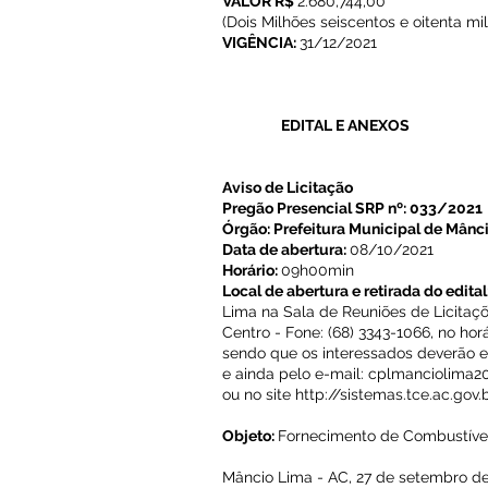
VALOR R$
2.680,744,00
(Dois Milhões seiscentos e oitenta mi
VIGÊNCIA:
31/12/2021
EDITAL E ANEXOS
Aviso de Licitação
Pregão Presencial SRP nº: 033/2021
Órgão: Prefeitura Municipal de Mânc
Data de abertura:
08/10/2021
Horário:
09h00min
Local de abertura e retirada do edital
Lima na Sala de Reuniões de Licitaçõe
Centro - Fone: (68) 3343-1066, no ho
sendo que os interessados deverão e
e ainda pelo e-mail:
cplmanciolima2
ou no site
http://sistemas.tce.ac.gov.
Objeto:
Fornecimento de Combustívei
Mâncio Lima - AC, 27 de setembro de