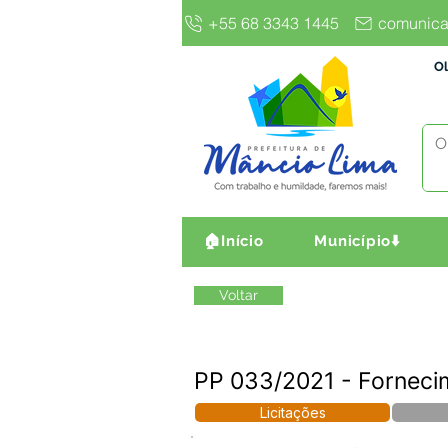
+55 68 3343 1445
comunica
Ol
🏠Início
Município⬇️
Voltar
PP 033/2021 - Forneci
Licitações