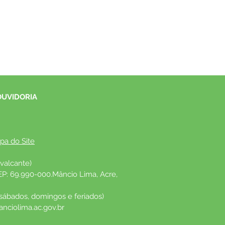
OUVIDORIA
pa do Site
valcante)
EP: 69.990-000.Mâncio Lima, Acre, 
 sábados, domingos e feriados)
nciolima.ac.gov.br