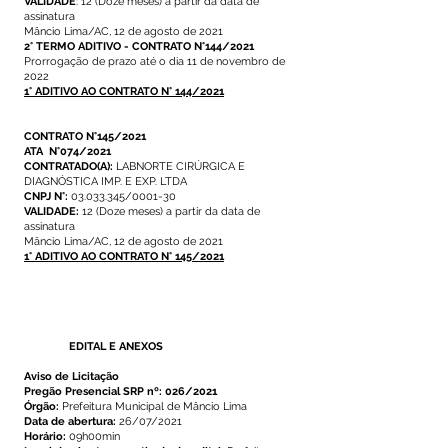
VALIDADE
: 12 (Doze meses) a partir da data de
assinatura
Mâncio Lima/AC, 12 de agosto de 2021
2° TERMO ADITIVO - CONTRATO N°144/2021
Prorrogação de prazo até o dia 11 de novembro de
2022
1° ADITIVO AO CONTRATO N° 144/2021
CONTRATO N°145/2021
ATA N°074/2021
CONTRATADO(A):
LABNORTE CIRÚRGICA E
DIAGNÓSTICA IMP. E EXP. LTDA
CNPJ N°:
03.033.345/0001-30
VALIDADE:
12 (Doze meses) a partir da data de
assinatura
Mâncio Lima/AC, 12 de agosto de 2021
1° ADITIVO AO CONTRATO N° 145/2021
EDITAL E ANEXOS
Aviso de Licitação
Pregão Presencial SRP nº: 026/2021
Órgão:
Prefeitura Municipal de Mâncio Lima
Data de abertura:
26/07/2021
Horário:
09h00min