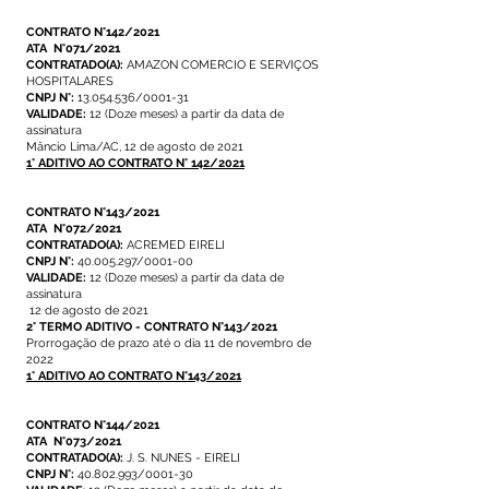
CONTRATO N°142/2021
ATA N°071/2021
CONTRATADO(A):
AMAZON COMERCIO E SERVIÇOS
HOSPITALARES
CNPJ N°:
13.054.536/0001-31
VALIDADE:
12 (Doze meses) a partir da data de
assinatura
Mâncio Lima/AC, 12 de agosto de 2021
1° ADITIVO AO CONTRATO N° 142/2021
CONTRATO N°143/2021
ATA N°072/2021
CONTRATADO(A):
ACREMED EIRELI
CNPJ N°:
40.005.297/0001-00
VALIDADE:
12 (Doze meses) a partir da data de
assinatura
12 de agosto de 2021
2° TERMO ADITIVO - CONTRATO N°143/2021
Prorrogação de prazo até o dia 11 de novembro de
2022
1° ADITIVO AO CONTRATO N°143/2021
CONTRATO N°144/2021
ATA N°073/2021
CONTRATADO(A):
J. S. NUNES - EIRELI
CNPJ N°:
40.802.993/0001-30