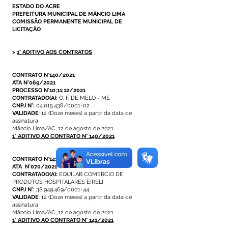
ESTADO DO ACRE
PREFEITURA MUNICIPAL DE MÂNCIO LIMA
COMISSÃO PERMANENTE MUNICIPAL DE
LICITAÇÃO
>
1° ADITIVO AOS CONTRATOS
CONTRATO N°140/2021
ATA N°069/2021
PROCESSO N°10;11;12/2021
CONTRATADO(A):
O. F. DE MELO - ME
CNPJ N°:
04.015.438/0001-02
VALIDADE
: 12 (Doze meses) a partir da data de
assinatura
Mâncio Lima/AC, 12 de agosto de 2021
1° ADITIVO AO CONTRATO N° 140/2021
CONTRATO N°141/2021
ATA N°070/2021
CONTRATADO(A):
EQUILAB COMERCIO DE
PRODUTOS HOSPITALARES EIRELI
CNPJ N°:
38.949.469/0001-44
VALIDADE
: 12 (Doze meses) a partir da data de
assinatura
Mâncio Lima/AC, 12 de agosto de 2021
1° ADITIVO AO CONTRATO N° 141/2021