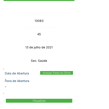
Número do Diário:
13083
Página da Publicação:
45
Data da Publicação:
13 de julho de 2021
Órgão:
Sec. Saúde
Acessar Pasta no Drive
Data de Abertura
-
Hora de Abertura
-
Visualizar