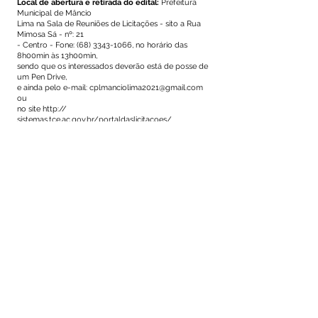
Local de abertura e retirada do edital:
Prefeitura
Municipal de Mâncio
Lima na Sala de Reuniões de Licitações - sito a Rua
Mimosa Sá - nº: 21
- Centro - Fone:
(68) 3343-1066
, no horário das
8h00min às 13h00min,
sendo que os interessados deverão está de posse de
um Pen Drive,
e ainda pelo e-mail:
cplmanciolima2021@gmail.com
ou
no site http://
sistemas.tce.ac.gov.br/portaldaslicitacoes/
Objeto:
Fornecimento de insumos e instrumental
odontológicos
e material médico hospitalar-MMH.
Mâncio Lima - AC, 12 de julho de 2021.
Emerson Souza de Oliveira
Pregoeiro
Este texto não substitui o publicado no Diário Oficial, mas
facilita a pesquisa para localizar a publicação oficial.