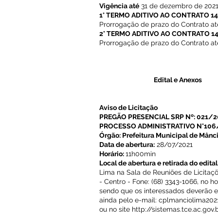
Vigência até
31 de dezembro de 2021 e
1° TERMO ADITIVO AO CONTRATO 1
Prorrogação de prazo do Contrato at
2° TERMO ADITIVO AO CONTRATO 1
Prorrogação de prazo do Contrato at
Edital e Anexos
Aviso de Licitação
PREGÃO PRESENCIAL SRP Nº: 021/2
PROCESSO ADMINISTRATIVO N°106
Órgão: Prefeitura Municipal de Mânc
Data de abertura:
28/07/2021
Horário:
11h00min
Local de abertura e retirada do edital
Lima na Sala de Reuniões de Licitaçõ
- Centro - Fone: (68) 3343-1066, no 
sendo que os interessados deverão e
ainda pelo e-mail:
cplmanciolima20
ou no site
http://sistemas.tce.ac.gov.