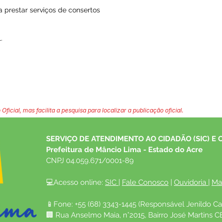
 prestar serviços de consertos
.
 Oficial, mas facilita a pesquisa para localizar a publicação oficial.
SERVIÇO DE ATENDIMENTO AO CIDADÃO (SIC) E 
Prefeitura de Mâncio Lima - Estado do Acre
CNPJ 04.059.671/0001-89
💻Acesso online: 
SIC 
| 
Fale Conosco
 | 
Ouvidoria
| 
Ma
📱Fone: +55 (68) 3343-1445 (Responsável Jenildo Ca
🏢 Rua Anselmo Maia, n°2015, Bairro José Martins C