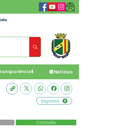
osta
ransparência⬇️
📰Notícias
Imprimir
Concluída