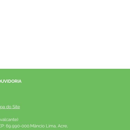
OUVIDORIA
pa do Site
valcante)
EP: 69.990-000.Mâncio Lima, Acre, 