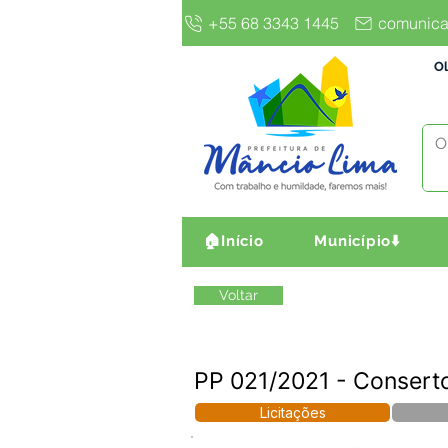
+55 68 3343 1445
comunica
Ol
🏠Início
Município⬇️
Voltar
PP 021/2021 - Conserto
Licitações