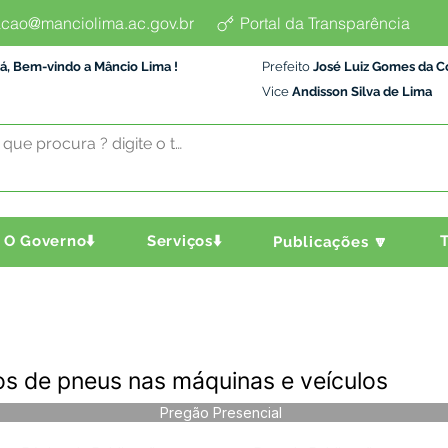
cao@manciolima.ac.gov.br
Portal da Transparência
á, Bem-vindo a Mâncio Lima !
Prefeito
José Luiz Gomes da C
Vice
Andisson Silva de Lima
O Governo⬇️
Serviços⬇️
T
Publicações 🔽
s de pneus nas máquinas e veículos
Pregão Presencial