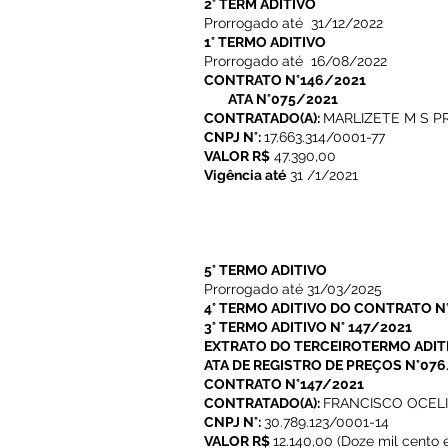
2° TERM ADITIVO
Prorrogado até 31/12/2022
1° TERMO ADITIVO
Prorrogado até 16/08/2022
CONTRATO N°146/2021
ATA N°075/2021
CONTRATADO(A):
MARLIZETE M S 
CNPJ N°:
17.663.314/0001-77
VALOR R$
47.390,00
Vigência até
31 /1/2021
5° TERMO ADITIVO
Prorrogado até 31/03/2025
4° TERMO ADITIVO DO CONTRATO N°
3° TERMO ADITIVO N° 147/2021
EXTRATO DO TERCEIROTERMO ADIT
ATA DE REGISTRO DE PREÇOS N°07
CONTRATO N°147/2021
CONTRATADO(A):
FRANCISCO OCEL
CNPJ N°:
30.789.123/0001-14
VALOR R$
12.140,00 (Doze mil cento e