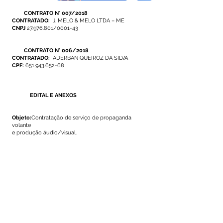
CONTRATO N° 007/2018
CONTRATADO:
J. MELO & MELO LTDA – ME
CNPJ
27.976.801
/0001-43
CONTRATO N° 006/2018
CONTRATADO:
ADERBAN QUEIROZ DA SILVA
CPF:
651.943.652-68
EDITAL E ANEXOS
Objeto:
Contratação de serviço de propaganda
volante
e produção áudio/visual.