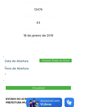
Número do Diário:
12474
Página da Publicação:
43
Data da Publicação:
18 de janeiro de 2019
Órgão:
Acessar Pasta no Drive
Data de Abertura
-
Hora de Abertura
-
Visualizar
ESTADO DO ACRE
PREFEITURA MUNICIPAL DE MÂNCIO LIMA