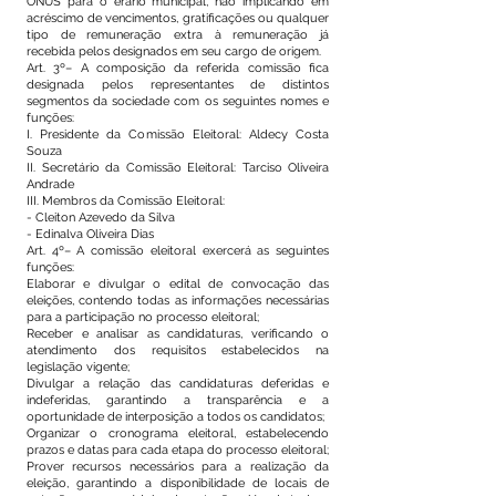
ÔNUS para o erário municipal, não implicando em
acréscimo de vencimentos, gratificações ou qualquer
tipo de remuneração extra à remuneração já
recebida pelos designados em seu cargo de origem.
Art. 3º– A composição da referida comissão fica
designada pelos representantes de distintos
segmentos da sociedade com os seguintes nomes e
funções:
I. Presidente da Comissão Eleitoral: Aldecy Costa
Souza
II. Secretário da Comissão Eleitoral: Tarciso Oliveira
Andrade
III. Membros da Comissão Eleitoral:
- Cleiton Azevedo da Silva
- Edinalva Oliveira Dias
Art. 4º– A comissão eleitoral exercerá as seguintes
funções:
Elaborar e divulgar o edital de convocação das
eleições, contendo todas as informações necessárias
para a participação no processo eleitoral;
Receber e analisar as candidaturas, verificando o
atendimento dos requisitos estabelecidos na
legislação vigente;
Divulgar a relação das candidaturas deferidas e
indeferidas, garantindo a transparência e a
oportunidade de interposição a todos os candidatos;
Organizar o cronograma eleitoral, estabelecendo
prazos e datas para cada etapa do processo eleitoral;
Prover recursos necessários para a realização da
eleição, garantindo a disponibilidade de locais de