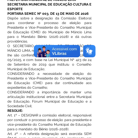
SECRETARIA MUNICIPAL DE EDUCAÇÃO CULTURA E
ESPORTE
PORTARIA SEMEC Nº 003, DE 13 DE MAIO DE 2026
Dispõe sobre a designação da Comissão Eleitoral
para coordenar o processo de eleição para
Presidente e Vice-Presidente do Conselho Municipal
de Educação (CME) do Município de Mâncio Lima
para o Mandato Biênio
(2026-2028)
e dá outras
providências.
O SECRETÁRIO MUNICIPAL DE EDUCAÇÃO DE
MÂNCIO LIMA, no uso de suas atribuições legais que
lhe são conferidas pelo Decreto de Nomeação Nº
05/2025, e com base na Lei Municipal Nº 423 de 24
de Setembro de 2019 que instituiu o Conselho
Municipal de Educação;
CONSIDERANDO a necessidade de eleição do
Presidente e Vice-Presidente do Conselho Municipal
de Educação (CME) para dar continuidade aos
expedientes do Conselho;
CONSIDERANDO a importância de manter uma
articulação institucional entre a Secretaria Municipal
de Educação, Fórum Municipal de Educação e a
Sociedade Civil;
RESOLVE:
Art. 1º – DESIGNAR a comissão eleitoral, responsável
por conduzir o processo de eleição para presidente e
vice-presidente do Conselho Municipal de Educação
para o mandato do Biênio
(2026-2028)
.
Art. 2º – A referida designação será exercida SEM