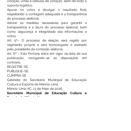
votação, urnas e cédulas de votação, além de todo o
suporte logístico;
Apurar os votos e divulgar o resultado final,
respeitando a contagem adequada e a transparência
do processo eleitoral;
Adotar as medidas necessárias para garantir a
transparência e a lisura do processo eleitoral, bem
como segurança e integridade das informações e
votos;
Art. 5º– O processo de eleição será regido por
regimento próprio e será homologado e assinado
pelo presidente da comissão eleitoral.
Art. 6º – Esta Portaria entra em vigor na data de sua
publicação, revogando-se as disposições em
contrário.
REGISTRE-SE,
PUBLIQUE-SE,
CUMPRA-SE.
Gabinete do Secretário Municipal de Educação
Cultura e Esporte de Mâncio Lima.
Mâncio Lima-AC, 13 de Maio de 2026.
Secretário Municipal de Educação Cultura e
Esporte de Mâncio Lima
Decreto Nº 05/2025
Este texto não substitui o publicado no Diário Oficial, mas
facilita a pesquisa para localizar a publicação oficial.