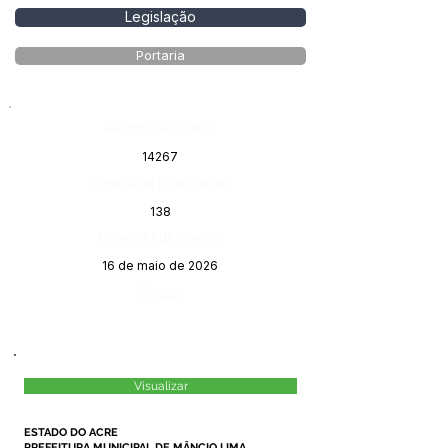
Legislação
Portaria
Número do Diário:
14267
Página da Publicação:
138
Data da Publicação:
16 de maio de 2026
Órgão:
Visualizar
ESTADO DO ACRE
PREFEITURA MUNICIPAL DE MÂNCIO LIMA