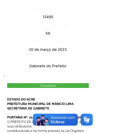
Número do Diário:
13495
Página da Publicação:
59
Data da Publicação:
20 de março de 2023
Órgão:
Gabinete do Prefeito
Visualizar
ESTADO DO ACRE
PREFEITURA MUNICIPAL DE MÂNCIO LIMA
SECRETARIA DE GABINETE
PORTARIA Nº. 21/2023, DE 16 DE MARÇO DE 2023.
O PREFEITO DE MÂNCIO LIMA - ACRE, no uso de
suas atribuições
constitucionais e na forma prevista na Lei Orgânica