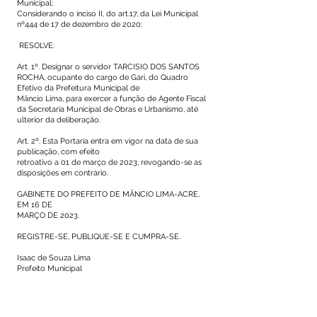
Municipal;
Considerando o inciso II, do art.17, da Lei Municipal
nº444 de 17 de dezembro de 2020:
RESOLVE:
Art. 1º. Designar o servidor TARCISIO DOS SANTOS
ROCHA, ocupante do cargo de Gari, do Quadro
Efetivo da Prefeitura Municipal de
Mâncio Lima, para exercer a função de Agente Fiscal
da Secretaria Municipal de Obras e Urbanismo, até
ulterior da deliberação.
Art. 2º. Esta Portaria entra em vigor na data de sua
publicação, com efeito
retroativo a 01 de março de 2023, revogando-se as
disposições em contrário.
GABINETE DO PREFEITO DE MÂNCIO LIMA-ACRE,
EM 16 DE
MARÇO DE 2023.
REGISTRE-SE, PUBLIQUE-SE E CUMPRA-SE.
Isaac de Souza Lima
Prefeito Municipal