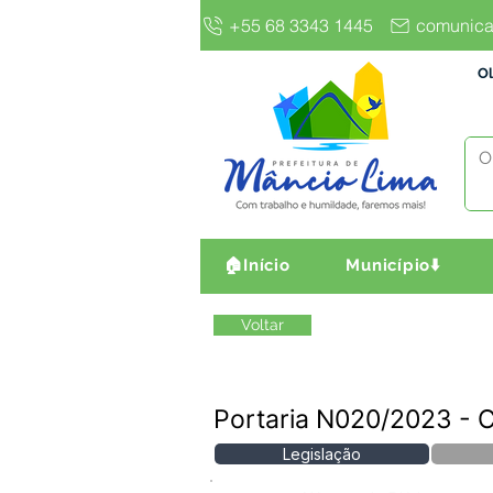
+55 68 3343 1445
comunica
Ol
🏠Início
Município⬇️
Voltar
Portaria N020/2023 -
Legislação