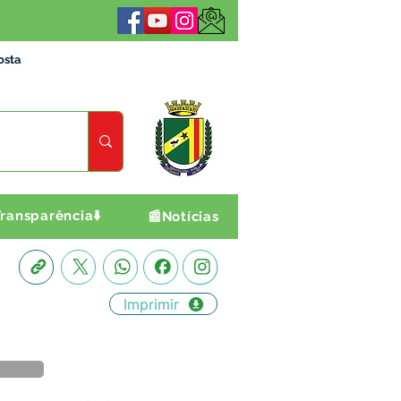
osta
ransparência⬇️
📰Notícias
Imprimir