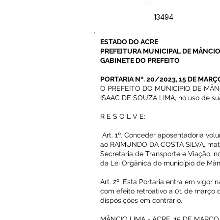
Número do Diário:
13494
ESTADO DO ACRE
PREFEITURA MUNICIPAL DE MÂNCIO
GABINETE DO PREFEITO
PORTARIA Nº. 20/2023, 15 DE MARÇO
O PREFEITO DO MUNICÍPIO DE MÂN
ISAAC DE SOUZA LIMA, no uso de suas
R E S O L V E:
Art. 1º. Conceder aposentadoria volu
ao RAIMUNDO DA COSTA SILVA, matrí
Secretaria de Transporte e Viação, no
da Lei Orgânica do município de Mân
Art. 2º. Esta Portaria entra em vigor
com efeito retroativo a 01 de março 
disposições em contrário.
MÂNCIO LIMA - ACRE, 15 DE MARÇO 