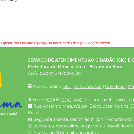
 Oficial, mas facilita a pesquisa para localizar a publicação oficial.
SERVIÇO DE ATENDIMENTO AO CIDADÃO (SIC) E 
Prefeitura de Mâncio Lima - Estado do Acre
CNPJ 04.059.671/0001-89
💻Acesso online: 
SIC 
| 
Fale Conosco
 | 
Ouvidoria
| 
Ma
📱Fone: +55 (68) 3343-1445 (Responsável Jenildo Ca
🏢 Rua Anselmo Maia, n°2015, Bairro José Martins C
Brasil
📅 Segunda a sexta, das 7h às 13:30h (Fechado aos
📧 
gabinete@manciolima.ac.gov.br
 ou 
ouvidoria@ma
📨 Acesso ao 
Webmail Corporativo