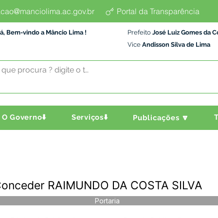
cao@manciolima.ac.gov.br
Portal da Transparência
á, Bem-vindo a Mâncio Lima !
Prefeito
José Luiz Gomes da C
Vice
Andisson Silva de Lima
O Governo⬇️
Serviços⬇️
T
Publicações 🔽
 Conceder RAIMUNDO DA COSTA SILVA
Portaria