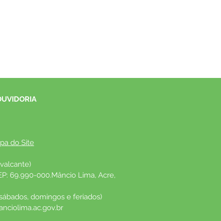
OUVIDORIA
pa do Site
valcante)
EP: 69.990-000.Mâncio Lima, Acre, 
 sábados, domingos e feriados)
nciolima.ac.gov.br