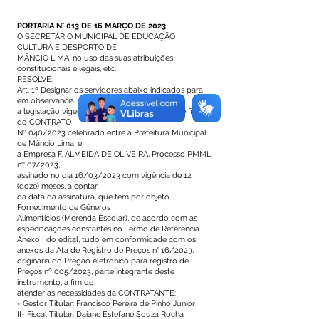
PORTARIA N° 013 DE 16 MARÇO DE 2023
O SECRETÁRIO MUNICIPAL DE EDUCAÇÃO
CULTURA E DESPORTO DE
MÂNCIO LIMA, no uso das suas atribuições
constitucionais e legais, etc.
RESOLVE:
Art. 1º Designar os servidores abaixo indicados para,
em observância
à legislação vigente, atuarem como gestores e fiscais
do CONTRATO
Nº 040/2023 celebrado entre a Prefeitura Municipal
de Mâncio Lima, e
a Empresa F. ALMEIDA DE OLIVEIRA, Processo PMML
nº 07/2023,
assinado no dia 16/03/2023 com vigência de 12
(doze) meses, a contar
da data da assinatura, que tem por objeto
Fornecimento de Gêneros
Alimentícios (Merenda Escolar), de acordo com as
especificações constantes no Termo de Referência
Anexo I do edital, tudo em conformidade com os
anexos da Ata de Registro de Preços n° 16/2023,
originária do Pregão eletrônico para registro de
Preços nº 005/2023, parte integrante deste
instrumento, a fim de
atender as necessidades da CONTRATANTE:
- Gestor Titular: Francisco Pereira de Pinho Junior
II- Fiscal Titular: Daiane Estefane Souza Rocha