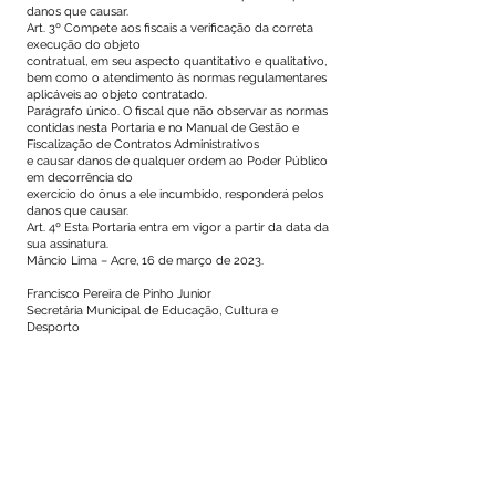
danos que causar.
Art. 3º Compete aos fiscais a verificação da correta
execução do objeto
contratual, em seu aspecto quantitativo e qualitativo,
bem como o atendimento às normas regulamentares
aplicáveis ao objeto contratado.
Parágrafo único. O fiscal que não observar as normas
contidas nesta Portaria e no Manual de Gestão e
Fiscalização de Contratos Administrativos
e causar danos de qualquer ordem ao Poder Público
em decorrência do
exercício do ônus a ele incumbido, responderá pelos
danos que causar.
Art. 4º Esta Portaria entra em vigor a partir da data da
sua assinatura.
Mâncio Lima – Acre, 16 de março de 2023.
Francisco Pereira de Pinho Junior
Secretária Municipal de Educação, Cultura e
Desporto
Decreto n° 11/2023
Este texto não substitui o publicado no Diário Oficial, mas
facilita a pesquisa para localizar a publicação oficial.