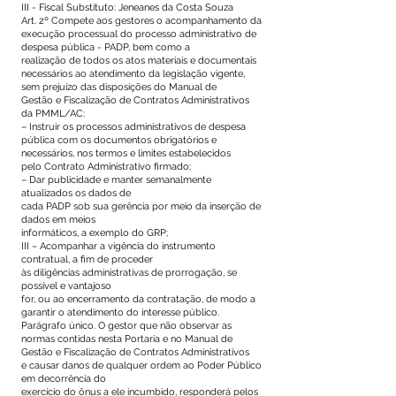
III - Fiscal Substituto: Jeneanes da Costa Souza
Art. 2º Compete aos gestores o acompanhamento da
execução processual do processo administrativo de
despesa pública - PADP, bem como a
realização de todos os atos materiais e documentais
necessários ao atendimento da legislação vigente,
sem prejuízo das disposições do Manual de
Gestão e Fiscalização de Contratos Administrativos
da PMML/AC:
– Instruir os processos administrativos de despesa
pública com os documentos obrigatórios e
necessários, nos termos e limites estabelecidos
pelo Contrato Administrativo firmado;
– Dar publicidade e manter semanalmente
atualizados os dados de
cada PADP sob sua gerência por meio da inserção de
dados em meios
informáticos, a exemplo do GRP;
III – Acompanhar a vigência do instrumento
contratual, a fim de proceder
às diligências administrativas de prorrogação, se
possível e vantajoso
for, ou ao encerramento da contratação, de modo a
garantir o atendimento do interesse público.
Parágrafo único. O gestor que não observar as
normas contidas nesta Portaria e no Manual de
Gestão e Fiscalização de Contratos Administrativos
e causar danos de qualquer ordem ao Poder Público
em decorrência do
exercício do ônus a ele incumbido, responderá pelos