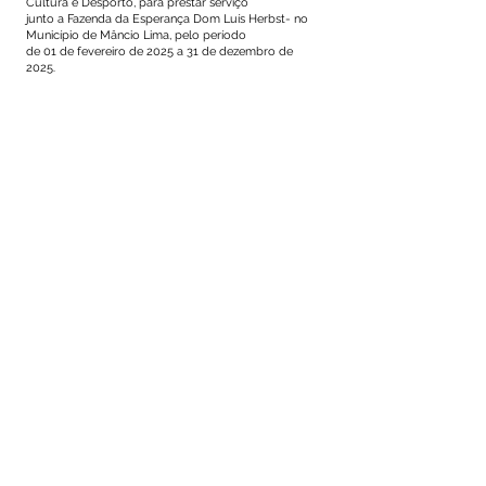
Cultura e Desporto, para prestar serviço
junto a Fazenda da Esperança Dom Luís Herbst- no
Município de Mâncio Lima, pelo período
de 01 de fevereiro de 2025 a 31 de dezembro de
2025.