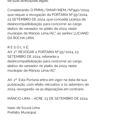
de suas atribuições legais;
Considerando O PMML/SMAP/MEM./Nº940/2024,
que requer a revogação da PORTARIA Nº.93/2024,
23 SETEMBRO DE 2024, que concedia Licença de
desincompatibilização para concorrer ao cargo
eletivo de vereador no pleito de 2024, neste
município de Mâncio Lima/AC”, ao senhor LUCIANO
DA ROCHA LIMA.
R E S O L V E:
Art. 1º. REVOGAR a PORTARIA Nº.93/2024, 23
SETEMBRO DE 2024, referente a
desincompatibilização para concorrer ao cargo
eletivo de vereador no pleito de 2024, neste
município de Mâncio Lima/AC”.
Art. 2º. Esta Portaria entra em vigor na data de sua
publicação, com efeito retroativo a 01 setembro de
2024, revogando-se as disposições em contrário.
MÂNCIO LIMA – ACRE, 23 DE SETEMBRO DE 2024.
Isaac de Souza Lima
Prefeito Municipal