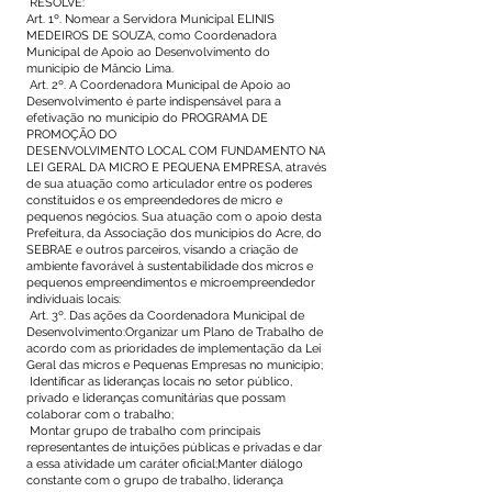
RESOLVE:
Art. 1º. Nomear a Servidora Municipal ELINIS
MEDEIROS DE SOUZA, como Coordenadora
Municipal de Apoio ao Desenvolvimento do
município de Mâncio Lima.
Art. 2º. A Coordenadora Municipal de Apoio ao
Desenvolvimento é parte indispensável para a
efetivação no município do PROGRAMA DE
PROMOÇÃO DO
DESENVOLVIMENTO LOCAL COM FUNDAMENTO NA
LEI GERAL DA MICRO E PEQUENA EMPRESA, através
de sua atuação como articulador entre os poderes
constituídos e os empreendedores de micro e
pequenos negócios. Sua atuação com o apoio desta
Prefeitura, da Associação dos municípios do Acre, do
SEBRAE e outros parceiros, visando a criação de
ambiente favorável à sustentabilidade dos micros e
pequenos empreendimentos e microempreendedor
individuais locais:
Art. 3º. Das ações da Coordenadora Municipal de
Desenvolvimento:Organizar um Plano de Trabalho de
acordo com as prioridades de implementação da Lei
Geral das micros e Pequenas Empresas no município;
Identificar as lideranças locais no setor público,
privado e lideranças comunitárias que possam
colaborar com o trabalho;
Montar grupo de trabalho com principais
representantes de intuições públicas e privadas e dar
a essa atividade um caráter oficial;Manter diálogo
constante com o grupo de trabalho, liderança