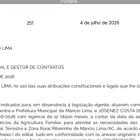
Portaria
Página da Publicação:
Data da Publicação:
4 de julho de 2026
251
 LIMA
CAL E GESTOR DE CONTRATOS
DE 2026
, no uso das suas atribuições constitucionais e legais que lhe sã
o indicados para, em observância à legislação vigente, atuarem como
ntre a Prefeitura Municipal de Mâncio Lima, e JOSENEZ COSTA D
/06/2026 com vigência de 12 (doze) meses, a contar da data da as
ícios da Agricultura Familiar, para atender as necessidades das I
l Terrestre e Zona Rural Ribeirinha de Mâncio Lima/AC, de acordo
Anexo I do edital, tudo em conformidade com os anexos originár