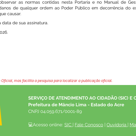
 observar as normas contidas nesta Portaria e no Manual de Ges
 danos de qualquer ordem ao Poder Público em decorrência do ex
que causar.
a data de sua assinatura.
026.
 Oficial, mas facilita a pesquisa para localizar a publicação oficial.
SERVIÇO DE ATENDIMENTO AO CIDADÃO (SIC) E 
Prefeitura de Mâncio Lima - Estado do Acre
CNPJ 04.059.671/0001-89
💻Acesso online: 
SIC 
| 
Fale Conosco
 | 
Ouvidoria
| 
Ma