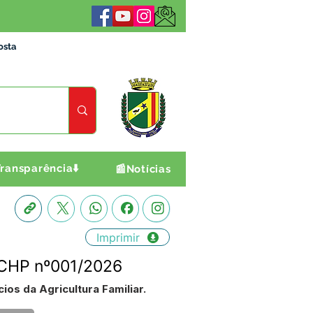
osta
ransparência⬇️
📰Notícias
Imprimir
- CHP nº001/2026
os da Agricultura Familiar.