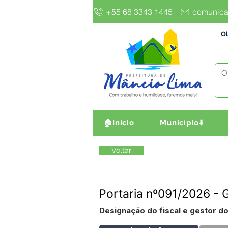
+55 68 3343 1445
comunica
Ol
🏠Início
Município⬇️
Voltar
Portaria nº091/2026 - 
Designação do fiscal e gestor do