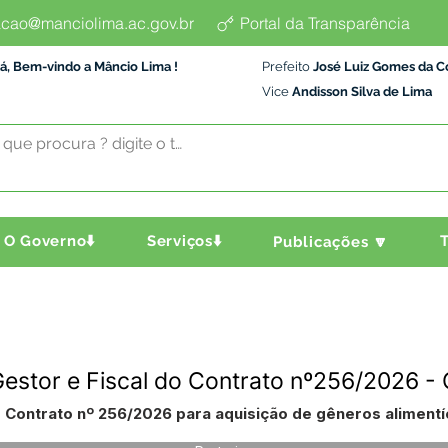
cao@manciolima.ac.gov.br
Portal da Transparência
á, Bem-vindo a Mâncio Lima !
Prefeito
José Luiz Gomes da C
Vice
Andisson Silva de Lima
O Governo⬇️
Serviços⬇️
T
Publicações 🔽
Gestor e Fiscal do Contrato nº256/2026 
 Contrato nº 256/2026 para aquisição de gêneros alimentíci