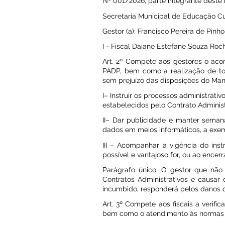
Nº 001/2026, parte integrante dest
Secretaria Municipal de Educação Cu
Gestor (a): Francisco Pereira de Pinho
I - Fiscal Daiane Estefane Souza Roc
Art. 2º Compete aos gestores o ac
PADP, bem como a realização de tod
sem prejuízo das disposições do Man
I– Instruir os processos administrat
estabelecidos pelo Contrato Administ
II– Dar publicidade e manter sema
dados em meios informáticos, a exe
III – Acompanhar a vigência do inst
possível e vantajoso for, ou ao ence
Parágrafo único. O gestor que não
Contratos Administrativos e causar
incumbido, responderá pelos danos 
Art. 3º Compete aos fiscais a verifi
bem como o atendimento às normas r