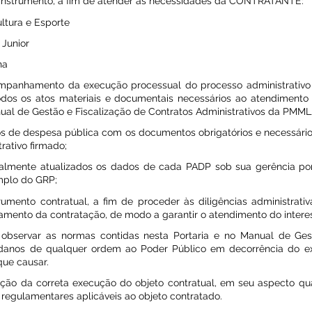
e instrumento, a fim de atender as necessidades da CONTRATANTE:
ltura e Esporte
 Junior
ha
ompanhamento da execução processual do processo administrativo
os os atos materiais e documentais necessários ao atendimento d
ual de Gestão e Fiscalização de Contratos Administrativos da PMM
ivos de despesa pública com os documentos obrigatórios e necessário
rativo firmado;
nalmente atualizados os dados de cada PADP sob sua gerência po
mplo do GRP;
rumento contratual, a fim de proceder às diligências administrati
rramento da contratação, de modo a garantir o atendimento do intere
 observar as normas contidas nesta Portaria e no Manual de Ges
 danos de qualquer ordem ao Poder Público em decorrência do ex
que causar.
cação da correta execução do objeto contratual, em seu aspecto quan
egulamentares aplicáveis ao objeto contratado.