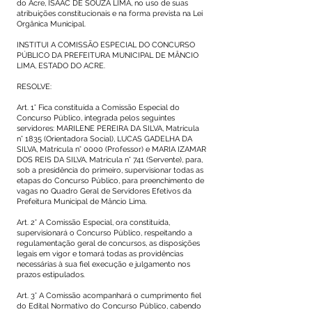
do Acre, ISAAC DE SOUZA LIMA, no uso de suas
atribuições constitucionais e na forma prevista na Lei
Orgânica Municipal.
INSTITUI A COMISSÃO ESPECIAL DO CONCURSO
PÚBLICO DA PREFEITURA MUNICIPAL DE MÂNCIO
LIMA, ESTADO DO ACRE.
RESOLVE:
Art. 1° Fica constituída a Comissão Especial do
Concurso Público, integrada pelos seguintes
servidores: MARILENE PEREIRA DA SILVA, Matrícula
n° 1835 (Orientadora Social), LUCAS GADELHA DA
SILVA, Matrícula n° 0000 (Professor) e MARIA IZAMAR
DOS REIS DA SILVA, Matrícula n° 741 (Servente), para,
sob a presidência do primeiro, supervisionar todas as
etapas do Concurso Público, para preenchimento de
vagas no Quadro Geral de Servidores Efetivos da
Prefeitura Municipal de Mâncio Lima.
Art. 2° A Comissão Especial, ora constituída,
supervisionará o Concurso Público, respeitando a
regulamentação geral de concursos, as disposições
legais em vigor e tomará todas as providências
necessárias à sua fiel execução e julgamento nos
prazos estipulados.
Art. 3° A Comissão acompanhará o cumprimento fiel
do Edital Normativo do Concurso Público, cabendo