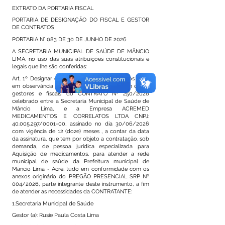
EXTRATO DA PORTARIA FISCAL
PORTARIA DE DESIGNAÇÃO DO FISCAL E GESTOR
DE CONTRATOS
PORTARIA N° 083 DE 30 DE JUNHO DE 2026
A SECRETARIA MUNICIPAL DE SAÚDE DE MÂNCIO
LIMA, no uso das suas atribuições constitucionais e
legais que lhe são conferidas:
Art. 1º Designar os servidores abaixo indicados para,
em observância à legislação vigente, atuarem como
gestores e fiscais do CONTRATO Nº 250/2026
celebrado entre a Secretaria Municipal de Saúde de
Mâncio Lima, e a Empresa ACREMED
MEDICAMENTOS E CORRELATOS LTDA CNPJ:
40.005.297
/0001-00, assinado no dia 30/06/2026
com vigência de 12 (doze) meses , a contar da data
da assinatura, que tem por objeto a contratação, sob
demanda, de pessoa jurídica especializada para
Aquisição de medicamentos, para atender a rede
municipal de saúde da Prefeitura municipal de
Mâncio Lima - Acre, tudo em conformidade com os
anexos originário do PREGÃO PRESENCIAL SRP Nº
004/2026, parte integrante deste instrumento, a fim
de atender as necessidades da CONTRATANTE:
1.Secretaria Municipal de Saúde
Gestor (a): Rusie Paula Costa Lima