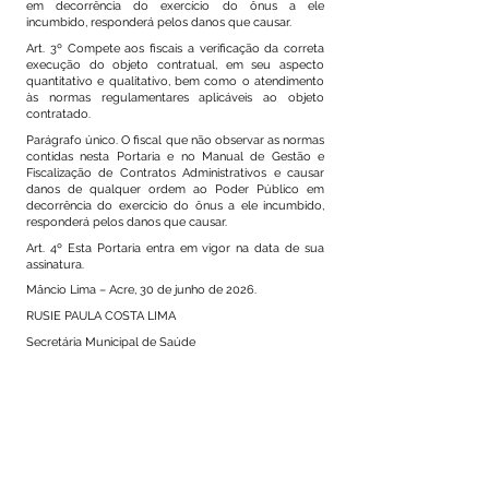
em decorrência do exercício do ônus a ele
incumbido, responderá pelos danos que causar.
Art. 3º Compete aos fiscais a verificação da correta
execução do objeto contratual, em seu aspecto
quantitativo e qualitativo, bem como o atendimento
às normas regulamentares aplicáveis ao objeto
contratado.
Parágrafo único. O fiscal que não observar as normas
contidas nesta Portaria e no Manual de Gestão e
Fiscalização de Contratos Administrativos e causar
danos de qualquer ordem ao Poder Público em
decorrência do exercício do ônus a ele incumbido,
responderá pelos danos que causar.
Art. 4º Esta Portaria entra em vigor na data de sua
assinatura.
Mâncio Lima – Acre, 30 de junho de 2026.
RUSIE PAULA COSTA LIMA
Secretária Municipal de Saúde
Decreto nº 004/2025
Este texto não substitui o publicado no Diário Oficial, mas
facilita a pesquisa para localizar a publicação oficial.