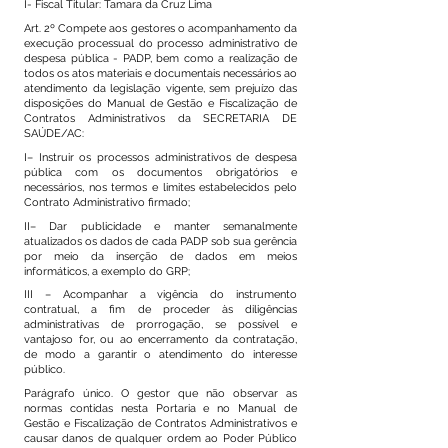
I- Fiscal Titular: Tamara da Cruz Lima
Art. 2º Compete aos gestores o acompanhamento da
execução processual do processo administrativo de
despesa pública - PADP, bem como a realização de
todos os atos materiais e documentais necessários ao
atendimento da legislação vigente, sem prejuízo das
disposições do Manual de Gestão e Fiscalização de
Contratos Administrativos da SECRETARIA DE
SAÚDE/AC:
I– Instruir os processos administrativos de despesa
pública com os documentos obrigatórios e
necessários, nos termos e limites estabelecidos pelo
Contrato Administrativo firmado;
II– Dar publicidade e manter semanalmente
atualizados os dados de cada PADP sob sua gerência
por meio da inserção de dados em meios
informáticos, a exemplo do GRP;
III – Acompanhar a vigência do instrumento
contratual, a fim de proceder às diligências
administrativas de prorrogação, se possível e
vantajoso for, ou ao encerramento da contratação,
de modo a garantir o atendimento do interesse
público.
Parágrafo único. O gestor que não observar as
normas contidas nesta Portaria e no Manual de
Gestão e Fiscalização de Contratos Administrativos e
causar danos de qualquer ordem ao Poder Público