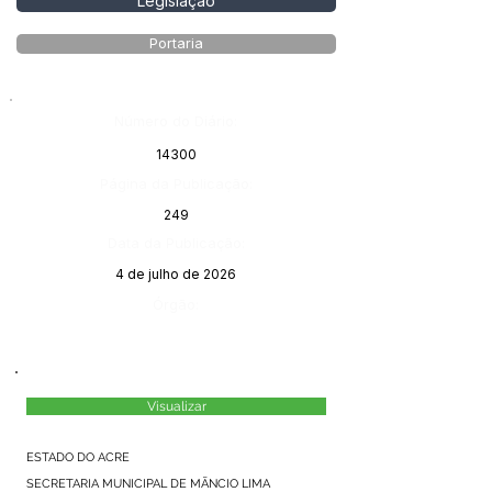
Legislação
Portaria
Número do Diário:
14300
Página da Publicação:
249
Data da Publicação:
4 de julho de 2026
Órgão:
Visualizar
ESTADO DO ACRE
SECRETARIA MUNICIPAL DE MÃNCIO LIMA