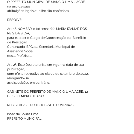
O PREFEITO MUNICIPAL DE MÂNCIO LIMA – ACRE,
no uso de suas
atribuições legais que lhe são conferidas,
RESOLVE:
Art. 1º. NOMEAR, o (a) senhor(a), MARIA IZAMAR DOS
REIS DA SILVA,
para exercer o Cargo de Coordenação do Benefício
de Prestação
Continuada-BPC, da Secretaria Municipal de
Assistência Social,
desta Prefeitura.
Art. 2º. Este Decreto entra em vigor na data de sua
publicação,
com efeito retroativo ao dia 02 de setembro de 2022,
revogando-se
as disposições em contrário.
GABINETE DO PREFEITO DE MÂNCIO LIMA ACRE, 12
DE SETEMBRO DE 2022.
REGISTRE-SE, PUBLIQUE-SE E CUMPRA-SE.
Isaac de Souza Lima
PREFEITO MUNICIPAL