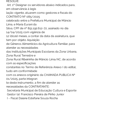
RESOLVE:
Art. 1º Designar os servidores abaixo indicados para,
em observância à legis
lação vigente, atuarem como gestores e fiscais do
CONTRATO Nº 085/2025
celebrado entre a Prefeitura Municipal de Mâncio
Lima, e Maria Eurani da
Silva, CPF de nº
851.192.612-72
, assinado no dia
14/04/2025 com vigência de
12 (doze) meses, a contar da data da assinatura, que
tem por objeto Aquisição
de Gêneros Alimentícios da Agricultura Familiar, para
atender as necessidades
das Instituições Municipais Escolares da Zona Urbana,
Zona Rural Terrestre e
Zona Rural Ribeirinha de Mâncio Lima/AC, de acordo
com as especificações
constantes no Termo de Referência Anexo I do edital,
tudo em conformidade
com os anexos originário da CHAMADA PUBLICA Nº
01/2025, parte integran
te deste instrumento, a fim de atender as
necessidades da CONTRATANTE:
Secretaria Municipal de Educação Cultura e Esporte
Gestor (a): Francisco Pereira de Pinho Junior
I - Fiscal Daiane Estefane Souza Rocha