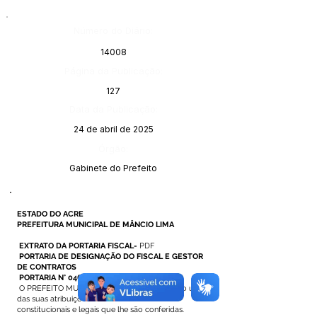
Número do Diário:
14008
Página da Publicação:
127
Data da Publicação:
24 de abril de 2025
Órgão:
Gabinete do Prefeito
ESTADO DO ACRE
PREFEITURA MUNICIPAL DE MÂNCIO LIMA
EXTRATO DA PORTARIA FISCAL-
PDF
PORTARIA DE DESIGNAÇÃO DO FISCAL E GESTOR
DE CONTRATOS
PORTARIA N° 046 DE 14 DE ABRIL DE 2025
O PREFEITO MUNICIPAL DE MÂNCIO LIMA, no uso
das suas atribuições
constitucionais e legais que lhe são conferidas.