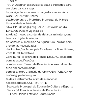
RESOLVE:
Art. 1º Designar os servidores abaixo indicados para,
em observância à legis
lação vigente, atuarem como gestores e fiscais do
CONTRATO Nº 071/2025
celebrado entre a Prefeitura Municipal de Mâncio
Lima, e Maria Antônia da
Silva, CPF de nº
524.269.802-06
, assinado no dia
14/04/2025 com vigência de
12 (doze) meses, a contar da data da assinatura, que
tem por objeto Aquisição
de Gêneros Alimentícios da Agricultura Familiar, para
atender as necessidades
das Instituições Municipais Escolares da Zona Urbana,
Zona Rural Terrestre e
Zona Rural Ribeirinha de Mâncio Lima/AC, de acordo
com as especificações
constantes no Termo de Referência Anexo I do edital,
tudo em conformidade
com os anexos originário da CHAMADA PUBLICA Nº
01/2025, parte integran
te deste instrumento, a fim de atender as
necessidades da CONTRATANTE:
Secretaria Municipal de Educação Cultura e Esporte
Gestor (a): Francisco Pereira de Pinho Junior
I - Fiscal Daiane Estefane Souza Rocha